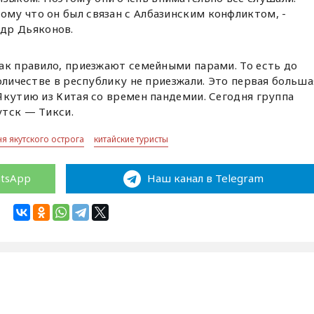
ому что он был связан с Албазинским конфликтом, -
др Дьяконов.
ак правило, приезжают семейными парами. То есть до
оличестве в республику не приезжали. Это первая больша
Якутию из Китая со времен пандемии. Сегодня группа
утск — Тикси.
я якутского острога
китайские туристы
atsApp
Наш канал в Telegram