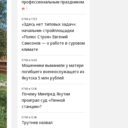
профессиональным праздником
1
07.08 в 17:03
«Здесь нет типовых задач»:
начальник стройплощадки
«Полюс Строя» Евгений
Самсонов — о работе в суровом
климате
07.08 в 14:45
Мошенники выманили у матери
погибшего военнослужащего из
Якутска 5 млн рублей
07.08 в 13:30
Почему Минпред Якутии
проиграл суд «Пенной
станции»?
07.08 в 12:48
Трутнев назвал