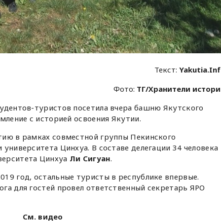
Текст:
Yakutia.In
Фото:
ТГ/Хранители истор
тудентов-туристов посетила вчера башню Якутского
омление с историей освоения Якутии.
тию в рамках совместной группы Пекинского
 университета Цинхуа. В составе делегации 34 человека
верситета Цинхуа
Ли Сигуан
.
19 год, остальные туристы в республике впервые.
ога для гостей провел ответственный секретарь ЯРО
См. видео