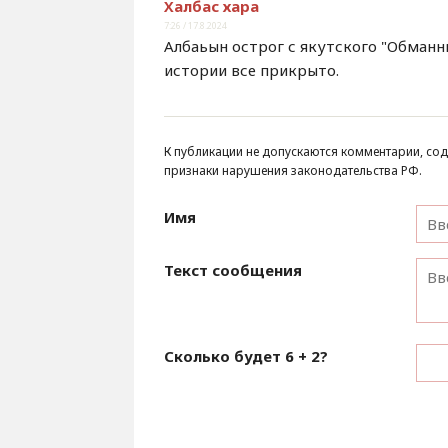
Халбас хара
7:26 / 17.8.2024
Албаьын острог с якутского "Обманны
истории все прикрыто.
К публикации не допускаются комментарии, сод
признаки нарушения законодательства РФ.
Имя
Текст сообщения
Сколько будет
6 + 2
?