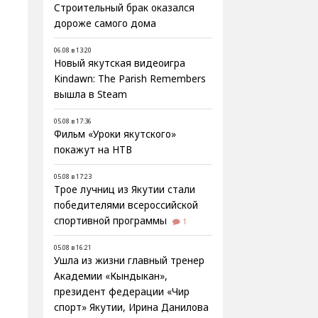
Строительный брак оказался
дороже самого дома
06.08 в 13:20
Новый якутская видеоигра
Kindawn: The Parish Remembers
вышла в Steam
05.08 в 17:36
Фильм «Уроки якутского»
покажут на НТВ
05.08 в 17:23
Трое лучниц из Якутии стали
победителями всероссийской
спортивной программы
1
05.08 в 16:21
Ушла из жизни главный тренер
Академии «Кындыкан»,
президент федерации «Чир
спорт» Якутии, Ирина Данилова