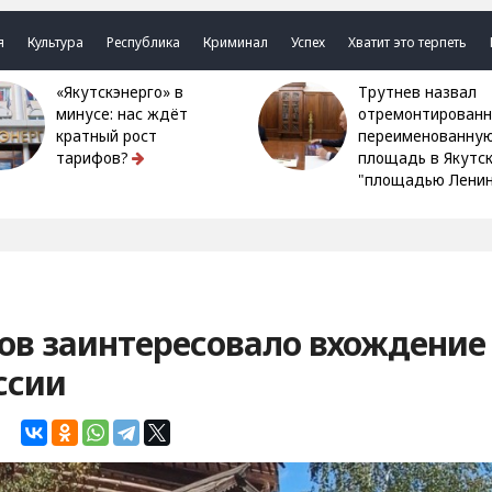
я
Культура
Республика
Криминал
Успех
Хватит это терпеть
«Якутскэнерго» в
Трутнев назвал
минусе: нас ждёт
отремонтированн
кратный рост
переименованну
тарифов?
площадь в Якутс
"площадью Ленин
ов заинтересовало вхождение
ссии