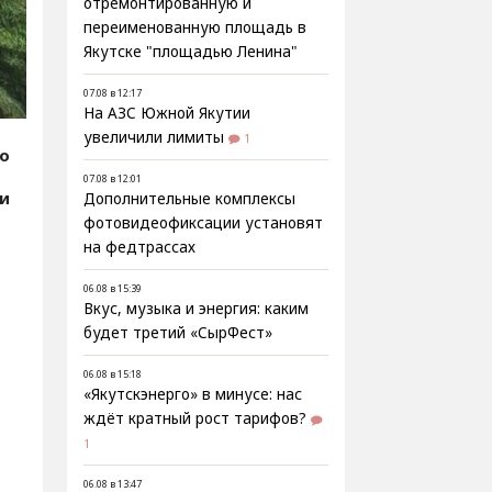
отремонтированную и
переименованную площадь в
Якутске "площадью Ленина"
07.08 в 12:17
На АЗС Южной Якутии
увеличили лимиты
1
fo
07.08 в 12:01
ии
Дополнительные комплексы
фотовидеофиксации установят
на федтрассах
06.08 в 15:39
Вкус, музыка и энергия: каким
будет третий «СырФест»
06.08 в 15:18
«Якутскэнерго» в минусе: нас
ждёт кратный рост тарифов?
1
06.08 в 13:47