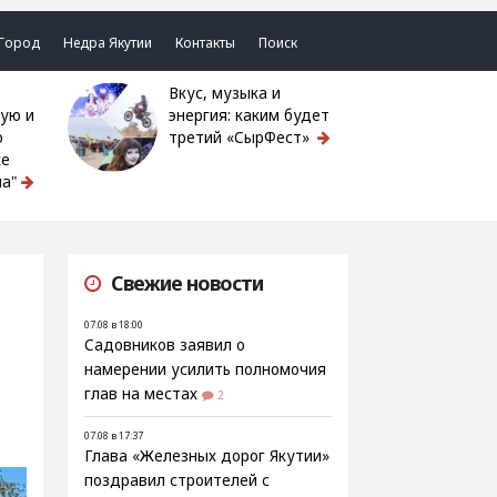
Город
Недра Якутии
Контакты
Поиск
Вкус, музыка и
ую и
энергия: каким будет
ю
третий «СырФест»
ке
а"
Свежие новости
07.08 в 18:00
Садовников заявил о
намерении усилить полномочия
глав на местах
2
07.08 в 17:37
Глава «Железных дорог Якутии»
поздравил строителей с