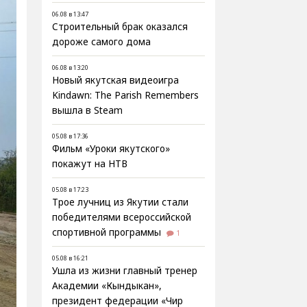
06.08 в 13:47
Строительный брак оказался
дороже самого дома
06.08 в 13:20
Новый якутская видеоигра
Kindawn: The Parish Remembers
вышла в Steam
05.08 в 17:36
Фильм «Уроки якутского»
покажут на НТВ
05.08 в 17:23
Трое лучниц из Якутии стали
победителями всероссийской
спортивной программы
1
05.08 в 16:21
Ушла из жизни главный тренер
Академии «Кындыкан»,
президент федерации «Чир