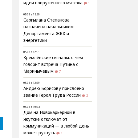
идеи вооруженного мятежа
1
05.08 в 13:30
Саргылана Степанова
назначена начальником
Департамента ЖКХ и
энергетики
05.08 в 12:51
Кремлёвские сигналы: о чём
говорит встреча Путина с
Маринычевым
7
05.08 в 12:29
Андрею Борисову присвоено
звание Героя Труда России
2
05.08 в 10:53
Дом на Новокарьерной в
Якутске отключат от
коммуникаций — в любой день
может рухнуть
1