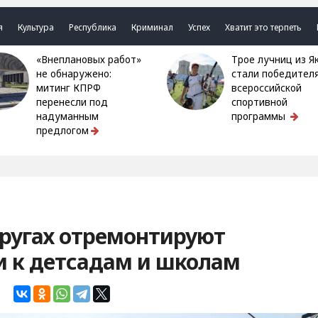
я
Культура
Республика
Криминал
Успех
Хватит это терпеть
«Внеплановых работ»
Трое лучниц из Якутии
не обнаружено:
стали победител
митинг КПРФ
всероссийской
перенесли под
спортивной
надуманным
программы
предлогом
округах отремонтируют
и к детсадам и школам