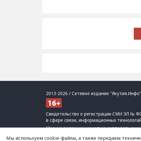
2013-2026 / Сетевое издание "Якутия.Инфо"
Свидетельство о регистрации СМИ ЭЛ № ФС
в сфере связи, информационных технологи
Мнение редакции может не совпадать с мн
При использовании материалов обязательна
Мы используем cookie-файлы, а также передаем техниче