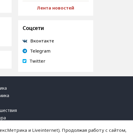
Лента новостей
Соцсети
Вконтакте
Telegram
Twitter
ика
мика
ь
шествия
ура
блика
ксМетрика и Liveinternet). Продолжая работу с сайтом,
инал