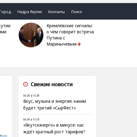
Город
Недра Якутии
Контакты
Поиск
Кремлёвские сигналы:
ями
о чём говорит встреча
Путина с
Маринычевым
Свежие новости
06.08 в 15:39
Вкус, музыка и энергия: каким
будет третий «СырФест»
06.08 в 15:18
«Якутскэнерго» в минусе: нас
ждёт кратный рост тарифов?