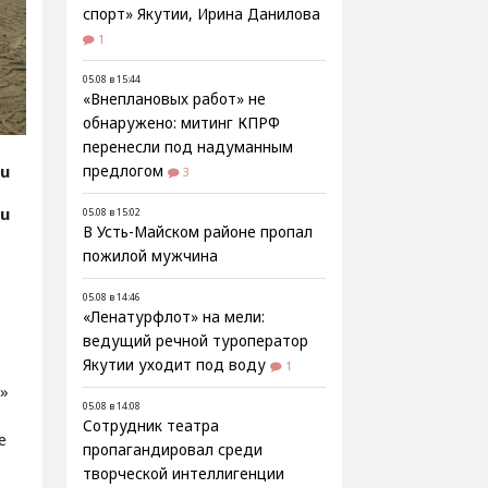
спорт» Якутии, Ирина Данилова
1
05.08 в 15:44
«Внеплановых работ» не
обнаружено: митинг КПРФ
перенесли под надуманным
ru
предлогом
3
ru
05.08 в 15:02
В Усть-Майском районе пропал
пожилой мужчина
05.08 в 14:46
«Ленатурфлот» на мели:
ведущий речной туроператор
Якутии уходит под воду
1
»
05.08 в 14:08
Сотрудник театра
е
пропагандировал среди
творческой интеллигенции