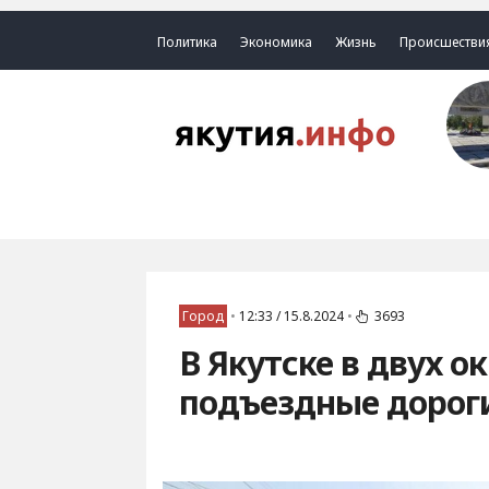
Политика
Экономика
Жизнь
Происшестви
Город
•
12:33 / 15.8.2024
•
3693
В Якутске в двух 
подъездные дорог