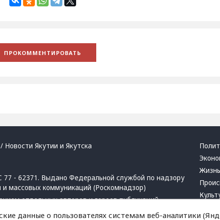
/ Новости Якутии и Якутска
Полит
Эконо
Жизн
 77 - 62371. Выдано Федеральной службой по надзору
Проис
й и массовых коммуникаций (Роскомнадзор)
Культ
ением отдельных авторов и героев публикаций.
Респу
 активная ссылка на сайт.
ские данные о пользователях системам веб-аналитики (Янде
Крим