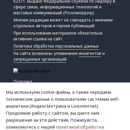
62371. Выдано Федеральной службой по надзору в
сфере связи, информационных технологий и
массовых коммуникаций (Роскомнадзор)
Мнение редакции может не совпадать с мнением
отдельных авторов и героев публикаций.
При использовании материалов обязательна
активная ссылка на сайт.
Политика обработки персональных данных
На сайте возможны упоминания
иноагентов
и
запрещенных организаций
Политика
Экономика
Мы используем cookie-файлы, а также передаем
Жизнь
технические данные о пользователях системам веб-
Происшествия
аналитики (ЯндексМетрика и Liveinternet).
Культура
Продолжая работу с сайтом, вы даете нам
Республика
разрешение на эти действия. Пожалуйста,
Криминал
ознакомьтесь с нашей
политикой обработки