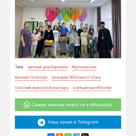
Теги:
детский дом Берегиня
Якутскэкосети
магазин Полоскун
праздник Яблочного Спаса
Спасский мужской монастырь
освященные яблочки
Самые важные новости в WhatsApp
Наш канал в Telegram