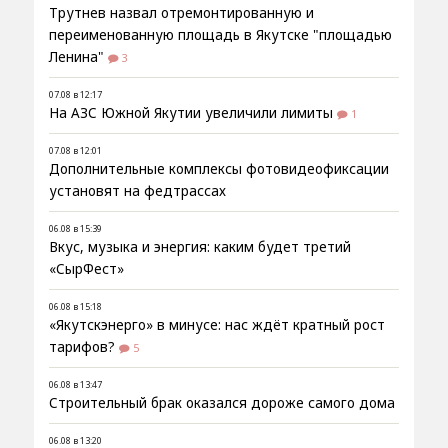
Трутнев назвал отремонтированную и
переименованную площадь в Якутске "площадью
Ленина"
3
07.08 в 12:17
На АЗС Южной Якутии увеличили лимиты
1
07.08 в 12:01
Дополнительные комплексы фотовидеофиксации
установят на федтрассах
06.08 в 15:39
Вкус, музыка и энергия: каким будет третий
«СырФест»
06.08 в 15:18
«Якутскэнерго» в минусе: нас ждёт кратный рост
тарифов?
5
06.08 в 13:47
Строительный брак оказался дороже самого дома
06.08 в 13:20