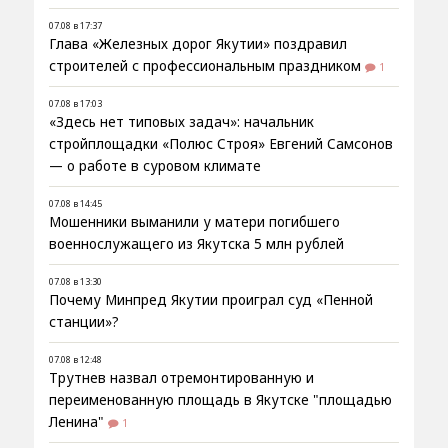
07.08 в 17:37
Глава «Железных дорог Якутии» поздравил
строителей с профессиональным праздником
1
07.08 в 17:03
«Здесь нет типовых задач»: начальник
стройплощадки «Полюс Строя» Евгений Самсонов
— о работе в суровом климате
07.08 в 14:45
Мошенники выманили у матери погибшего
военнослужащего из Якутска 5 млн рублей
07.08 в 13:30
Почему Минпред Якутии проиграл суд «Пенной
станции»?
07.08 в 12:48
Трутнев назвал отремонтированную и
переименованную площадь в Якутске "площадью
Ленина"
1