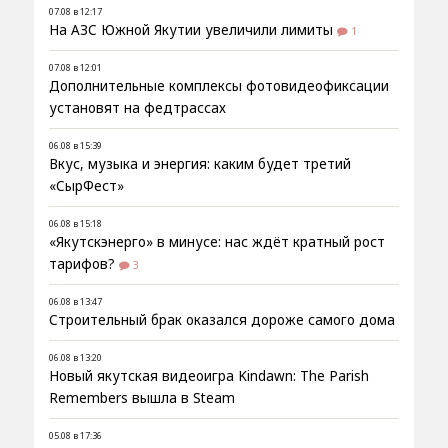
07.08 в 12:17
На АЗС Южной Якутии увеличили лимиты
1
07.08 в 12:01
Дополнительные комплексы фотовидеофиксации
установят на федтрассах
06.08 в 15:39
Вкус, музыка и энергия: каким будет третий
«СырФест»
06.08 в 15:18
«Якутскэнерго» в минусе: нас ждёт кратный рост
тарифов?
3
06.08 в 13:47
Строительный брак оказался дороже самого дома
06.08 в 13:20
Новый якутская видеоигра Kindawn: The Parish
Remembers вышла в Steam
05.08 в 17:36