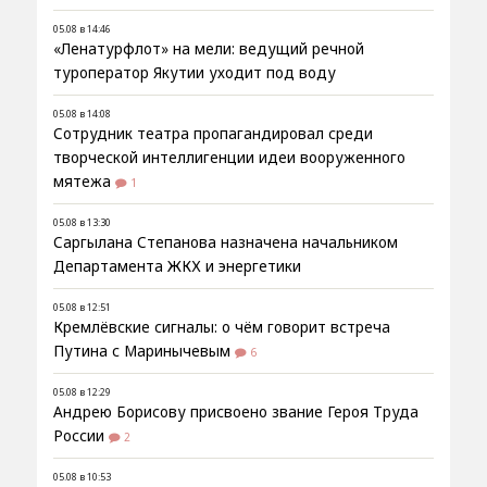
05.08 в 14:46
«Ленатурфлот» на мели: ведущий речной
туроператор Якутии уходит под воду
05.08 в 14:08
Сотрудник театра пропагандировал среди
творческой интеллигенции идеи вооруженного
мятежа
1
05.08 в 13:30
Саргылана Степанова назначена начальником
Департамента ЖКХ и энергетики
05.08 в 12:51
Кремлёвские сигналы: о чём говорит встреча
Путина с Маринычевым
6
05.08 в 12:29
Андрею Борисову присвоено звание Героя Труда
России
2
05.08 в 10:53