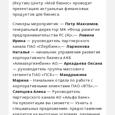
(Якутия) Центр «Мой бизнес» проводит
презентацию актуальных финансовых
продуктов для бизнеса.
Спикеры мероприятия: —
Петр
Максимов
,
генеральный директор МК «Фонд развития
предпринимательства РС (Я)»;—
Левина
Ирина
— руководитель партнерского
канала ПАО «Сбербанк»;—
Ларионова
Наталья
— начальник управления развития
корпоративного бизнеса АКБ
«Алмазэргиэнбанк» АО;—
Аркадьева
Оксана
— руководитель группы массового
сегмента ПАО «ПСБ»—
Мандрыкина
Марина
– Начальник отдела по работе с
корпоративными клиентами ПАО «ВТБ»;—
Слепцова
Алена
— Руководитель
партнерского канала АО «Альфа Банк».
На презентации вы сможете:— Узнать о
специальных предложениях: предоставление
кредитов на выгодных условиях, различные