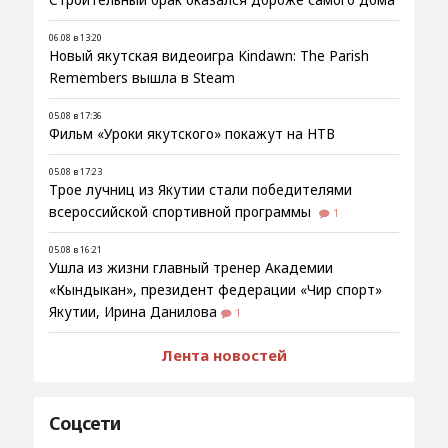
06.08 в 13:20
Новый якутская видеоигра Kindawn: The Parish
Remembers вышла в Steam
05.08 в 17:36
Фильм «Уроки якутского» покажут на НТВ
05.08 в 17:23
Трое лучниц из Якутии стали победителями
всероссийской спортивной программы
1
05.08 в 16:21
Ушла из жизни главный тренер Академии
«Кындыкан», президент федерации «Чир спорт»
Якутии, Ирина Данилова
1
Лента новостей
Соцсети