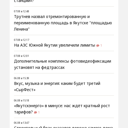
станции»?
07.08 в 12:48
Трутнев назвал отремонтированную и
переименованную площадь в Якутске "площадью
Ленина"
07.08 в 12:17
На АЗС Южной Якутии увеличили лимиты
1
07.08 в 12:01
Дополнительные комплексы фотовидеофиксации
установят на федтрассах
06.08 в 15:39
Вкус, музыка и энергия: каким будет третий
«СырФест»
06.08 в 15:18
«Якутскэнерго» в минусе: нас ждёт кратный рост
тарифов?
1
06.08 в 13:47
Строительный брак оказался дороже самого дома