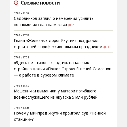
Свежие новости
07.08 в 18:00
Садовников заявил о намерении усилить
полномочия глав на местах
2
07.08 в 17:37
Глава «Железных дорог Якутии» поздравил
строителей с профессиональным праздником
1
07.08 в 17:03
«Здесь нет типовых задач»: начальник
стройплощадки «Полюс Строя» Евгений Самсонов
— о работе в суровом климате
07.08 в 14:45
Мошенники выманили у матери погибшего
военнослужащего из Якутска 5 млн рублей
07.08 в 13:30
Почему Минпред Якутии проиграл суд «Пенной
станции»?