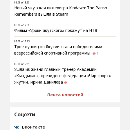
06.08 в 13:20
Новый якутская видеоигра Kindawn: The Parish
Remembers вышла в Steam
05.08 в 17:36
Фильм «Уроки якутского» покажут на НТВ
05.08 в 17:23
Трое лучниц из Якутии стали победителями
всероссийской спортивной программы
1
05.08 в 16:21
Ушла из жизни главный тренер Академии
«Кындыкан», президент федерации «Чир спорт»
Якутии, Ирина Данилова
1
Лента новостей
Соцсети
Вконтакте