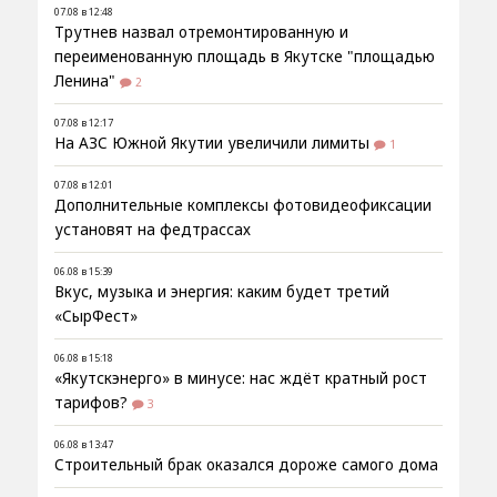
07.08 в 12:48
Трутнев назвал отремонтированную и
переименованную площадь в Якутске "площадью
Ленина"
2
07.08 в 12:17
На АЗС Южной Якутии увеличили лимиты
1
07.08 в 12:01
Дополнительные комплексы фотовидеофиксации
установят на федтрассах
06.08 в 15:39
Вкус, музыка и энергия: каким будет третий
«СырФест»
06.08 в 15:18
«Якутскэнерго» в минусе: нас ждёт кратный рост
тарифов?
3
06.08 в 13:47
Строительный брак оказался дороже самого дома