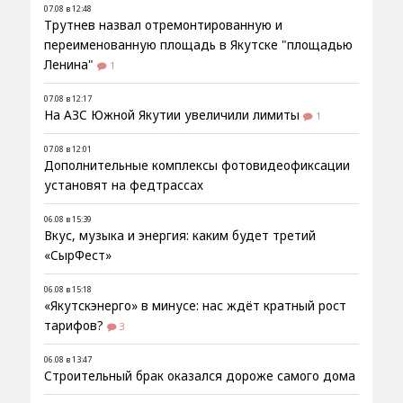
07.08 в 12:48
Трутнев назвал отремонтированную и
переименованную площадь в Якутске "площадью
Ленина"
1
07.08 в 12:17
На АЗС Южной Якутии увеличили лимиты
1
07.08 в 12:01
Дополнительные комплексы фотовидеофиксации
установят на федтрассах
06.08 в 15:39
Вкус, музыка и энергия: каким будет третий
«СырФест»
06.08 в 15:18
«Якутскэнерго» в минусе: нас ждёт кратный рост
тарифов?
3
06.08 в 13:47
Строительный брак оказался дороже самого дома