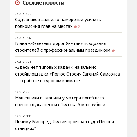
Свежие новости
07.08 в 18:00
Садовников заявил о намерении усилить
полномочия глав на местах
2
07.08 в 17:37
Глава «Железных дорог Якутии» поздравил
строителей с профессиональным праздником
1
07.08 в 17:03
«Здесь нет типовых задач»: начальник
стройплощадки «Полюс Строя» Евгений Самсонов
— о работе в суровом климате
07.08 в 14:45
Мошенники выманили у матери погибшего
военнослужащего из Якутска 5 млн рублей
07.08 в 13:30
Почему Минпред Якутии проиграл суд «Пенной
станции»?