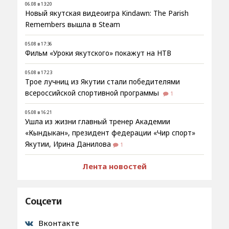
06.08 в 13:20
Новый якутская видеоигра Kindawn: The Parish
Remembers вышла в Steam
05.08 в 17:36
Фильм «Уроки якутского» покажут на НТВ
05.08 в 17:23
Трое лучниц из Якутии стали победителями
всероссийской спортивной программы
1
05.08 в 16:21
Ушла из жизни главный тренер Академии
«Кындыкан», президент федерации «Чир спорт»
Якутии, Ирина Данилова
1
Лента новостей
Соцсети
Вконтакте