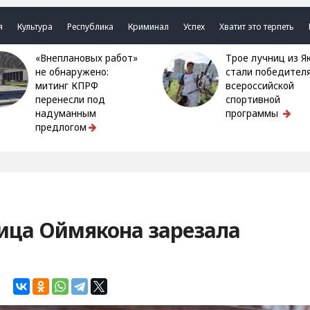
я
Культура
Республика
Криминал
Успех
Хватит это терпеть
«Внеплановых работ»
Трое лучниц из Якутии
не обнаружено:
стали победител
митинг КПРФ
всероссийской
перенесли под
спортивной
надуманным
программы
предлогом
ица Оймякона зарезала