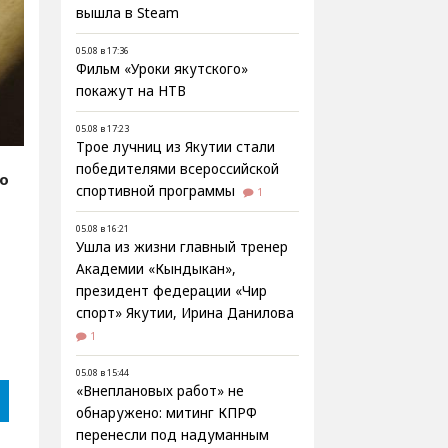
вышла в Steam
05.08 в 17:36
Фильм «Уроки якутского»
покажут на НТВ
05.08 в 17:23
Трое лучниц из Якутии стали
победителями всероссийской
fo
спортивной программы
1
05.08 в 16:21
Ушла из жизни главный тренер
,
Академии «Кындыкан»,
президент федерации «Чир
спорт» Якутии, Ирина Данилова
1
05.08 в 15:44
«Внеплановых работ» не
обнаружено: митинг КПРФ
перенесли под надуманным