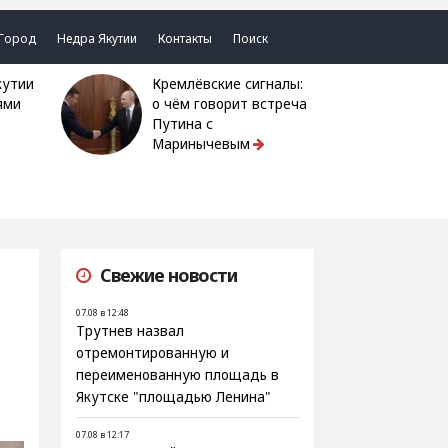
Город
Недра Якутии
Контакты
Поиск
Кремлёвские сигналы:
ями
о чём говорит встреча
Путина с
Маринычевым
Свежие новости
07.08 в 12:48
Трутнев назвал
отремонтированную и
переименованную площадь в
Якутске "площадью Ленина"
07.08 в 12:17