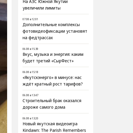
На АЗС Южной Якутии
увеличили лимиты
07.08 в 12:01
Дополнительные комплексы
фотовидеофиксации установят
на федтрассах
06.08 в 15:39
Вкус, музыка и энергия: каким
будет третий «СырФест»
06.08 в 15:18
«Якутскэнерго» в минусе: нас
ждёт кратный рост тарифов?
06.08 в 13:47
Строительный брак оказался
дороже самого дома
06.08 в 13:20
Новый якутская видеоигра
Kindawn: The Parish Remembers