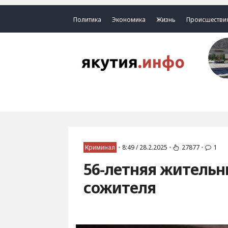
Политика
Экономика
Жизнь
Происшестви
Криминал
•
8:49 / 28.2.2025
•
27877
•
1
56-летняя жительн
сожителя