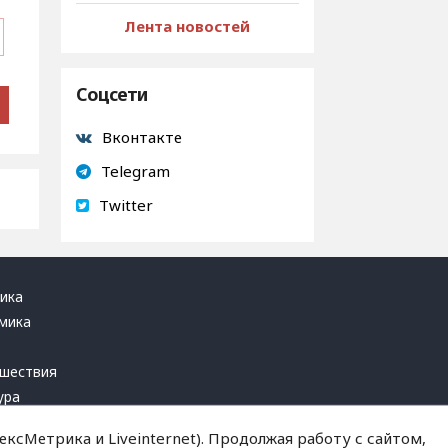
Лента новостей
Соцсети
Вконтакте
Telegram
Twitter
ика
мика
ь
шествия
ура
блика
ксМетрика и Liveinternet). Продолжая работу с сайтом,
инал