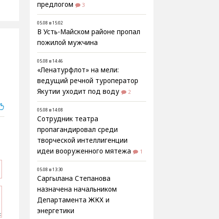
предлогом
3
05.08 в 15:02
В Усть-Майском районе пропал
пожилой мужчина
05.08 в 14:46
«Ленатурфлот» на мели:
ведущий речной туроператор
Якутии уходит под воду
2
05.08 в 14:08
Сотрудник театра
пропагандировал среди
творческой интеллигенции
идеи вооруженного мятежа
1
05.08 в 13:30
Саргылана Степанова
назначена начальником
Департамента ЖКХ и
энергетики