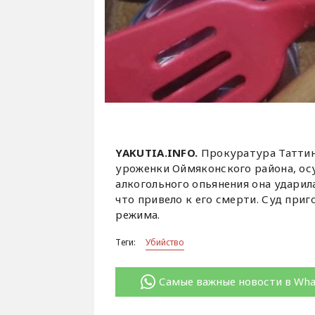
YAKUTIA.INFO.
Прокуратура Таттин
уроженки Оймяконского района, осу
алкогольного опьянения она ударил
что привело к его смерти. Суд при
режима.
Теги:
Убийство
Самые важные новости в Wh