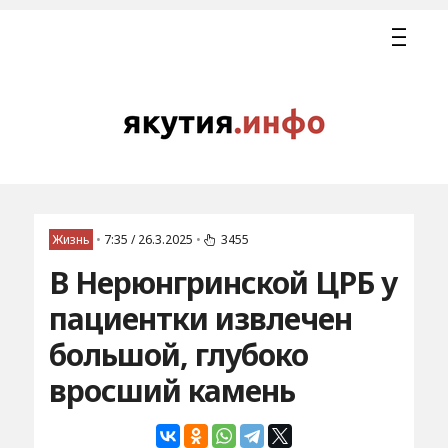
Жизнь
•
7:35 / 26.3.2025
•
3455
В Нерюнгринской ЦРБ у
пациентки извлечен
большой, глубоко
вросший камень