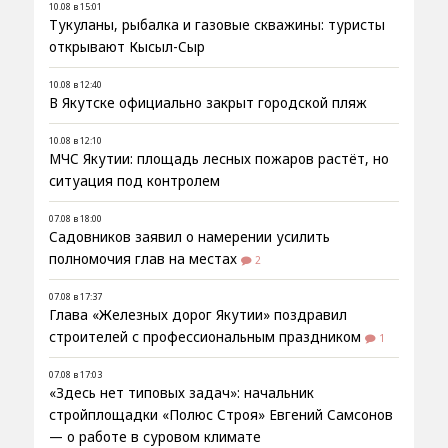
10.08 в 15:01
Тукуланы, рыбалка и газовые скважины: туристы
открывают Кысыл-Сыр
10.08 в 12:40
В Якутске официально закрыт городской пляж
10.08 в 12:10
МЧС Якутии: площадь лесных пожаров растёт, но
ситуация под контролем
07.08 в 18:00
Садовников заявил о намерении усилить
полномочия глав на местах
2
07.08 в 17:37
Глава «Железных дорог Якутии» поздравил
строителей с профессиональным праздником
1
07.08 в 17:03
«Здесь нет типовых задач»: начальник
стройплощадки «Полюс Строя» Евгений Самсонов
— о работе в суровом климате