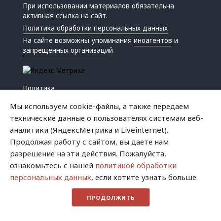
При использовании материалов обязательна
активная ссылка на сайт.
Политика обработки персональных данных
На сайте возможны упоминания
иноагентов
и
запрещенных организаций
Политика
Экономика
Мы используем cookie-файлы, а также передаем
Жизнь
технические данные о пользователях системам веб-
Происшествия
аналитики (ЯндексМетрика и Liveinternet).
Культура
Продолжая работу с сайтом, вы даете нам
Республика
разрешение на эти действия. Пожалуйста,
Криминал
ознакомьтесь с нашей
политикой обработки
Успех
персональных данных
, если хотите узнать больше.
Хватит это терпеть
ПРОДОЛЖИТЬ
Город