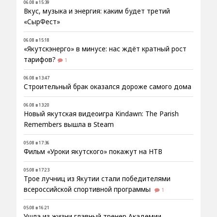
06.08 в 15:39
Вкус, музыка и энергия: каким будет третий
«СырФест»
06.08 в 15:18
«Якутскэнерго» в минусе: нас ждёт кратный рост
тарифов?
1
06.08 в 13:47
Строительный брак оказался дороже самого дома
06.08 в 13:20
Новый якутская видеоигра Kindawn: The Parish
Remembers вышла в Steam
05.08 в 17:36
Фильм «Уроки якутского» покажут на НТВ
05.08 в 17:23
Трое лучниц из Якутии стали победителями
всероссийской спортивной программы
1
05.08 в 16:21
Ушла из жизни главный тренер Академии