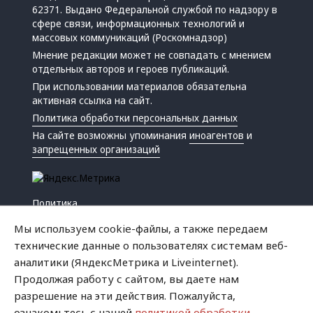
62371. Выдано Федеральной службой по надзору в
сфере связи, информационных технологий и
массовых коммуникаций (Роскомнадзор)
Мнение редакции может не совпадать с мнением
отдельных авторов и героев публикаций.
При использовании материалов обязательна
активная ссылка на сайт.
Политика обработки персональных данных
На сайте возможны упоминания
иноагентов
и
запрещенных организаций
Политика
Экономика
Мы используем cookie-файлы, а также передаем
Жизнь
технические данные о пользователях системам веб-
Происшествия
аналитики (ЯндексМетрика и Liveinternet).
Культура
Продолжая работу с сайтом, вы даете нам
Республика
разрешение на эти действия. Пожалуйста,
Криминал
ознакомьтесь с нашей
политикой обработки