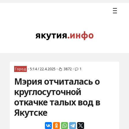
Город
•
5:14 / 22.4.2025
•
3872
•
1
Мэрия отчиталась о
круглосуточной
откачке талых вод в
Якутске