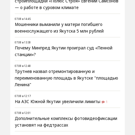
стройплощадки «Полюс Строя» Евгений Самсонов
— о работе в суровом климате
07.08 в 14:45
Мошенники выманили у матери погибшего
военнослужащего из Якутска 5 млн рублей
07.08 в 13:30
Почему Минпред Якутии проиграл суд «Пенной
станции»?
07.08 в 12:48
Трутнев назвал отремонтированную и
переименованную площадь в Якутске "площадью
Ленина"
07.08 в 12:17
На АЗС Южной Якутии увеличили лимиты
1
07.08 в 12:01
Дополнительные комплексы фотовидеофиксации
установят на федтрассах