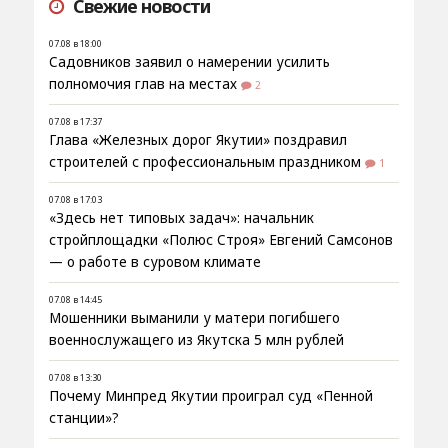
Свежие новости
07.08 в 18:00
Садовников заявил о намерении усилить
полномочия глав на местах
2
07.08 в 17:37
Глава «Железных дорог Якутии» поздравил
строителей с профессиональным праздником
1
07.08 в 17:03
«Здесь нет типовых задач»: начальник
стройплощадки «Полюс Строя» Евгений Самсонов
— о работе в суровом климате
07.08 в 14:45
Мошенники выманили у матери погибшего
военнослужащего из Якутска 5 млн рублей
07.08 в 13:30
Почему Минпред Якутии проиграл суд «Пенной
станции»?