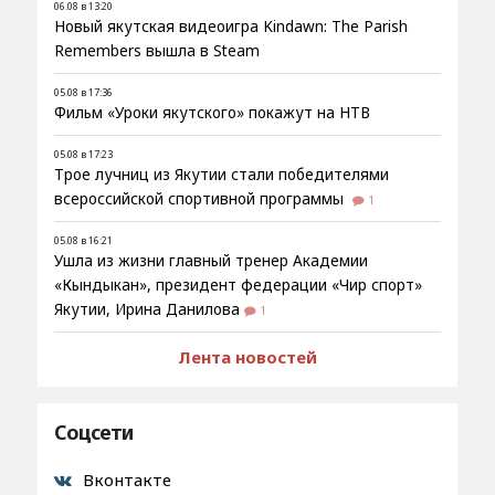
06.08 в 13:20
Новый якутская видеоигра Kindawn: The Parish
Remembers вышла в Steam
05.08 в 17:36
Фильм «Уроки якутского» покажут на НТВ
05.08 в 17:23
Трое лучниц из Якутии стали победителями
всероссийской спортивной программы
1
05.08 в 16:21
Ушла из жизни главный тренер Академии
«Кындыкан», президент федерации «Чир спорт»
Якутии, Ирина Данилова
1
Лента новостей
Соцсети
Вконтакте