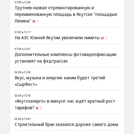
07.08 в 12:48
Трутнев назвал отремонтированную и
переименованную площадь в Якутске "площадью
Ленина"
1
07.08 в 12:17
На АЗС Южной Якутии увеличили лимиты
1
07.08 в 12:01
Дополнительные комплексы фотовидеофиксации
установят на федтрассах
06.08 в 15:39
Вкус, музыка и энергия: каким будет третий
«СырФест»
06.08 в 15:18
«Якутскэнерго» в минусе: нас ждёт кратный рост
тарифов?
3
06.08 в 13:47
Строительный брак оказался дороже самого дома