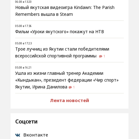
06.08 в 13:20
Новый якутская видеоигра Kindawn: The Parish
Remembers вышла в Steam
05.08 в 17:36
Фильм «Уроки якутского» покажут на НТВ
05.08 в 17:23
Трое лучниц из Якутии стали победителями
всероссийской спортивной программы
1
05.08 в 16:21
Ушла из жизни главный тренер Академии
«Кындыкан», президент федерации «Чир спорт»
Якутии, Ирина Данилова
1
Лента новостей
Соцсети
Вконтакте