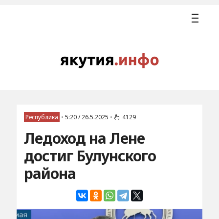
Республика
•
5:20 / 26.5.2025
•
4129
Ледоход на Лене
достиг Булунского
района