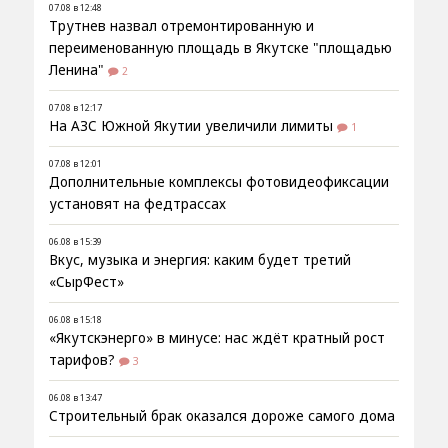
07.08 в 12:48
Трутнев назвал отремонтированную и
переименованную площадь в Якутске "площадью
Ленина"
2
07.08 в 12:17
На АЗС Южной Якутии увеличили лимиты
1
07.08 в 12:01
Дополнительные комплексы фотовидеофиксации
установят на федтрассах
06.08 в 15:39
Вкус, музыка и энергия: каким будет третий
«СырФест»
06.08 в 15:18
«Якутскэнерго» в минусе: нас ждёт кратный рост
тарифов?
3
06.08 в 13:47
Строительный брак оказался дороже самого дома