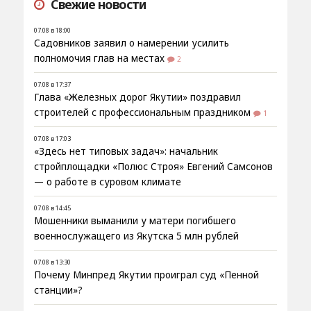
Свежие новости
07.08 в 18:00
Садовников заявил о намерении усилить
полномочия глав на местах
2
07.08 в 17:37
Глава «Железных дорог Якутии» поздравил
строителей с профессиональным праздником
1
07.08 в 17:03
«Здесь нет типовых задач»: начальник
стройплощадки «Полюс Строя» Евгений Самсонов
— о работе в суровом климате
07.08 в 14:45
Мошенники выманили у матери погибшего
военнослужащего из Якутска 5 млн рублей
07.08 в 13:30
Почему Минпред Якутии проиграл суд «Пенной
станции»?