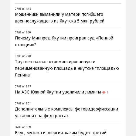
07.08 в 14:45
Мошенники выманили у матери погибшего
военнослужащего из Якутска 5 млн рублей
07.08 в 13:30
Почему Минпред Якутии проиграл суд «Пенной
станции»?
07.08 в 12:48
Трутнев назвал отремонтированную и
переименованную площадь в Якутске "площадью
Ленина"
07.08 в 12:17
На АЗС Южной Якутии увеличили лимиты
1
07.08 в 12:01
Дополнительные комплексы фотовидеофиксации
установят на федтрассах
06.08 в 15:39
Вкус, музыка и энергия: каким будет третий