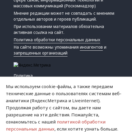
сфере связи, информационных технологий и
массовых коммуникаций (Роскомнадзор)
Мнение редакции может не совпадать с мнением
отдельных авторов и героев публикаций.
При использовании материалов обязательна
активная ссылка на сайт.
Политика обработки персональных данных
На сайте возможны упоминания
иноагентов
и
запрещенных организаций
Политика
Экономика
Мы используем cookie-файлы, а также передаем
Жизнь
технические данные о пользователях системам веб-
Происшествия
аналитики (ЯндексМетрика и Liveinternet).
Культура
Продолжая работу с сайтом, вы даете нам
Республика
разрешение на эти действия. Пожалуйста,
Криминал
ознакомьтесь с нашей
политикой обработки
Успех
персональных данных
, если хотите узнать больше.