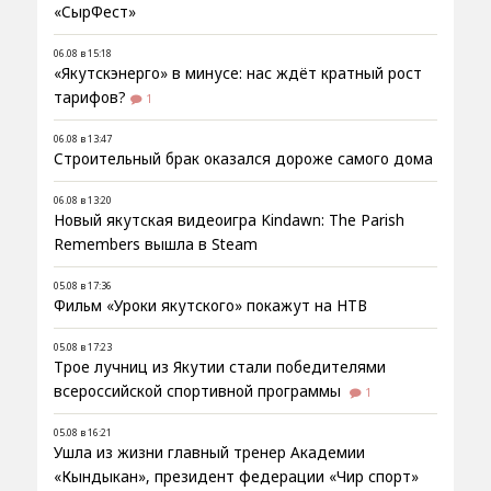
«СырФест»
06.08 в 15:18
«Якутскэнерго» в минусе: нас ждёт кратный рост
тарифов?
1
06.08 в 13:47
Строительный брак оказался дороже самого дома
06.08 в 13:20
Новый якутская видеоигра Kindawn: The Parish
Remembers вышла в Steam
05.08 в 17:36
Фильм «Уроки якутского» покажут на НТВ
05.08 в 17:23
Трое лучниц из Якутии стали победителями
всероссийской спортивной программы
1
05.08 в 16:21
Ушла из жизни главный тренер Академии
«Кындыкан», президент федерации «Чир спорт»