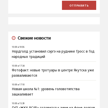
Свежие новости
10.08 в 18:06
Нордголд установил сэргэ на руднике Гросс в Год
народных традиций
10.08 в 17:34
Фотофакт: новые тротуары в центре Якутска уже
разваливаются
10.08 в 17:18
Новая школа №1: уровень головотяпства
зашкаливает
10.08 в 15:39
ГУП «ЖКХ РС(Я)» готовится к зиме на фоне долгов