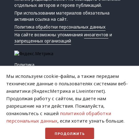
отдельных авторов и героев публикаций.
При использовании материалов обязательна
активная ссылка на сайт.
Политика обработки персональных данных
На сайте возможны упоминания
иноагентов
и
запрещенных организаций
Политика
Экономика
Мы используем cookie-файлы, а также передаем
Жизнь
технические данные о пользователях системам веб-
Происшествия
аналитики (ЯндексМетрика и Liveinternet).
Культура
Продолжая работу с сайтом, вы даете нам
Республика
разрешение на эти действия. Пожалуйста,
Криминал
ознакомьтесь с нашей
политикой обработки
Успех
персональных данных
, если хотите узнать больше.
Хватит это терпеть
ПРОДОЛЖИТЬ
Город