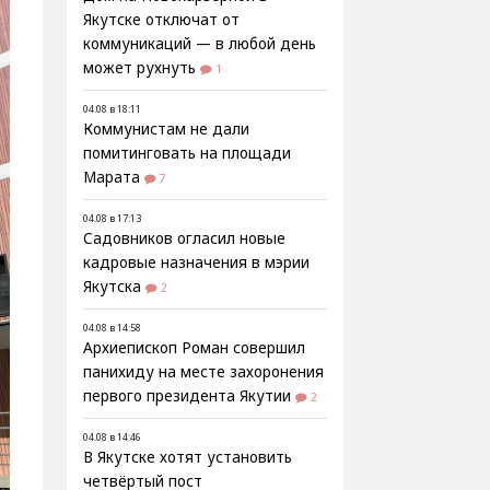
Якутске отключат от
коммуникаций — в любой день
может рухнуть
1
04.08 в 18:11
Коммунистам не дали
помитинговать на площади
Марата
7
04.08 в 17:13
Садовников огласил новые
кадровые назначения в мэрии
Якутска
2
04.08 в 14:58
Архиепископ Роман совершил
панихиду на месте захоронения
первого президента Якутии
2
04.08 в 14:46
В Якутске хотят установить
четвёртый пост