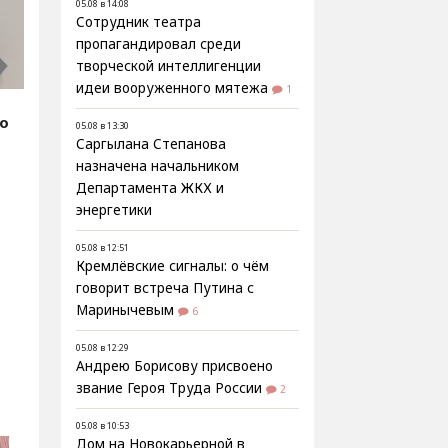
05.08 в 14:08
Сотрудник театра
пропагандировал среди
творческой интеллигенции
идеи вооруженного мятежа
1
fo
05.08 в 13:30
Саргылана Степанова
назначена начальником
Департамента ЖКХ и
энергетики
05.08 в 12:51
Кремлёвские сигналы: о чём
говорит встреча Путина с
Маринычевым
6
05.08 в 12:29
Андрею Борисову присвоено
звание Героя Труда России
2
05.08 в 10:53
Дом на Новокарьерной в