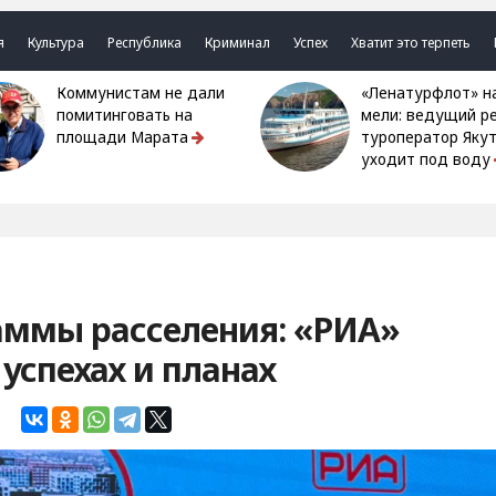
я
Культура
Республика
Криминал
Успех
Хватит это терпеть
Коммунистам не дали
«Ленатурфлот» на
помитинговать на
мели: ведущий р
площади Марата
туроператор Яку
уходит под воду
аммы расселения: «РИА»
 успехах и планах