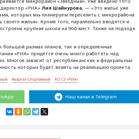
страивается микрорайон «Звёздный». Уже введено 1910
й директор «РИА»
Лия Шайнурова
, — «Это жилье уже
нами, которых мы планируем переселять с микрорайона
 своего жилья». Кроме того, параллельно вводятся и
остроена крупная школа на 900 мест. Также на подходе
 большой размах планов, так и определённые
пании «РИА» придётся очень много работать над
ах. Многое зависит от республиканских и федеральных
енность которых будет влиять на реализацию проекта.
дный
Квартал Спортивный
АО СЗ «РИА»
atsApp
Наш канал в Telegram