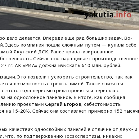
ро дело делается. Впереди еще ряд больших задач. Во-
ий. Здесь компания пошла сложным путем — купила себе
амый Якутский ДСК. Ранее приватизированное
обственность. Сейчас оно наращивает производственные
27 гг. АК «РИА» должна изыскать 610 млн. рублей.
зации. Это позволит ускорить строительство, так как
яется возможность строить зимой. Также снизятся
 с этого года пересмотрела проекты и перешла с
а на однослойное панельное. В итоге, как сообщил
авлению проектами
Сергей Егоров
, себестоимость
я на 15-20%. Сейчас она составляет примерно 152 тысяч
ных качествах однослойных панелей в отличие от двух- и
л, что, по подтверждению Госэкспертизы, никаких