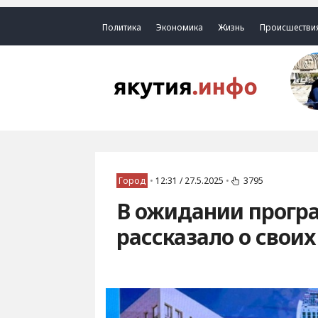
Политика
Экономика
Жизнь
Происшестви
Город
•
12:31 / 27.5.2025
•
3795
В ожидании прогр
рассказало о своих