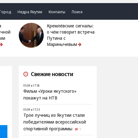
Город
Недра Якутии
Контакты
Поиск
Кремлёвские сигналы:
ечной
о чём говорит встреча
тии
Путина с
Маринычевым
Свежие новости
05.08 в 17:36
Фильм «Уроки якутского»
покажут на НТВ
05.08 в 17:23
Трое лучниц из Якутии стали
победителями всероссийской
спортивной программы
1