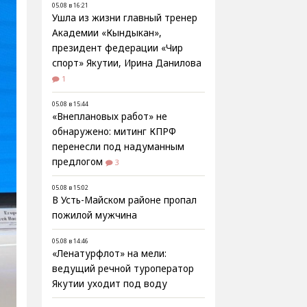
05.08 в 16:21
Ушла из жизни главный тренер
Академии «Кындыкан»,
президент федерации «Чир
спорт» Якутии, Ирина Данилова
1
05.08 в 15:44
«Внеплановых работ» не
обнаружено: митинг КПРФ
перенесли под надуманным
предлогом
3
05.08 в 15:02
В Усть-Майском районе пропал
пожилой мужчина
05.08 в 14:46
«Ленатурфлот» на мели:
ведущий речной туроператор
Якутии уходит под воду