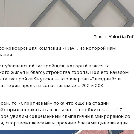
Текст:
Yakutia.In
сс-конференция компании «РИА», на которой нам
пании.
спубликанский застройщик, который взялся за
ого жилья и благоустройства города. Под его началом
кта застройки Якутска — это квартал «Звездный» и
 истории проекты сопоставимые с 202 и 203
роен, то «Спортивный» пока что ещё на стадии
» призван закатать в асфальт гетто Якутска — «17
скоре увидим современный симпатичный микрорайон со
и, спорткомплексами и прочими благами цивилизации.