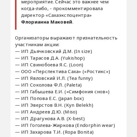
мероприятие. Сейчас это важнее чем
когда-либо, - прокомментировала
директор «Сахаэкспоцентра»
Флорианна Маковей
.
Организаторы выражают признательность
участникам акции:
— ИП Дьячковский Д.М. (In size)
— ИП Тарасов Д.А. (Yukishop)
— ИП Свинобоева Я.С. (Loon)
— ООО «Перспектива Саха» («Ростикс»)
— ИП Явловский И.Л. (Tea funny)
— ИП Соколова Ф.Л. (Paleta)
— ИП Габышева Е.И. («Симфония снов»)
— ИП Попова Е.С. (Japan box)
— ИП Эверстов В.Н. (Kyn Belekh)
— ИП Андреев Д.Ю. (Miso)
— ИП Драгунова А.В. (X-best)
— ИП Гоголева-Жиркова (Endorphin wear)
— ИП Захарова Т.И. (Ropa Bonita)