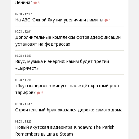
Ленина"
3
07.08 в 12:17
На АЗС Южной Якутии увеличили лимиты
1
07.08 в 12:01
Дополнительные комплексы фотовидеофиксации
установят на федтрассах
06.08 в 15:39
Вкус, музыка и энергия: каким будет третий
«СырФест»
06.08 в 15:18
«Якутскэнерго» в минусе: нас ждёт кратный рост
тарифов?
5
06.08 в 13:47
Строительный брак оказался дороже самого дома
06.08 в 13:20
Новый якутская видеоигра Kindawn: The Parish
Remembers вышла в Steam