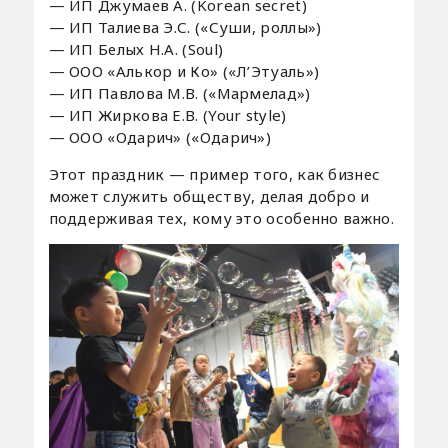
— ИП Джумаев А. (Korean secret)
— ИП Талиева Э.С. («Суши, роллы»)
— ИП Белых Н.А. (Soul)
— ООО «Алькор и Ко» («Л’Этуаль»)
— ИП Павлова М.В. («Мармелад»)
— ИП Жиркова Е.В. (Your style)
— ООО «Одарич» («Одарич»)
Этот праздник — пример того, как бизнес
может служить обществу, делая добро и
поддерживая тех, кому это особенно важно.