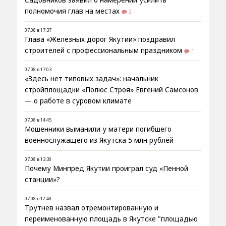
Садовников заявил о намерении усилить
полномочия глав на местах
2
07.08 в 17:37
Глава «Железных дорог Якутии» поздравил
строителей с профессиональным праздником
1
07.08 в 17:03
«Здесь нет типовых задач»: начальник
стройплощадки «Полюс Строя» Евгений Самсонов
— о работе в суровом климате
07.08 в 14:45
Мошенники выманили у матери погибшего
военнослужащего из Якутска 5 млн рублей
07.08 в 13:30
Почему Минпред Якутии проиграл суд «Пенной
станции»?
07.08 в 12:48
Трутнев назвал отремонтированную и
переименованную площадь в Якутске "площадью