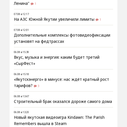
Ленина"
1
07.08 в 12:17
На АЗС Южной Якутии увеличили лимиты
1
07.08 в 12:01
Дополнительные комплексы фотовидеофиксации
установят на федтрассах
06.08 в 15:39
Вкус, музыка и энергия: каким будет третий
«СырФест»
06.08 в 15:18
«Якутскэнерго» в минусе: нас ждёт кратный рост
тарифов?
3
06.08 в 13:47
Строительный брак оказался дороже самого дома
06.08 в 13:20
Новый якутская видеоигра Kindawn: The Parish
Remembers вышла в Steam