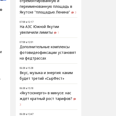
отремонтированную и
переименованную площадь в
fo
Якутске "площадью Ленина"
3
07.08 в 12:17
На АЗС Южной Якутии
увеличили лимиты
1
07.08 в 12:01
Дополнительные комплексы
и
фотовидеофиксации установят
на федтрассах
06.08 в 15:39
Вкус, музыка и энергия: каким
ь
будет третий «СырФест»
06.08 в 15:18
«Якутскэнерго» в минусе: нас
ждёт кратный рост тарифов?
3
06.08 в 13:47