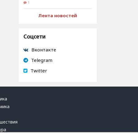
1
Лента новостей
Соцсети
Вконтакте
Telegram
Twitter
ика
мика
ь
шествия
ура
блика