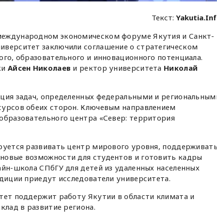
Текст:
Yakutia.In
международном экономическом форуме Якутия и Санкт-
иверситет заключили соглашение о стратегическом
ого, образовательного и инновационного потенциала.
ки
Айсен Николаев
и ректор университета
Николай
ация задач, определенных федеральными и региональным
сурсов обеих сторон. Ключевым направлением
образовательного центра «Север: территория
ируется развивать центр мирового уровня, поддерживат
новые возможности для студентов и готовить кадры
айн-школа СПбГУ для детей из удаленных населенных
едиции приедут исследователи университета.
тет поддержит работу Якутии в области климата и
клад в развитие региона.