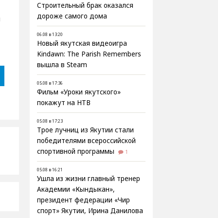
Строительный брак оказался
дороже самого дома
я
06.08 в 13:20
Новый якутская видеоигра
Kindawn: The Parish Remembers
вышла в Steam
05.08 в 17:36
Фильм «Уроки якутского»
покажут на НТВ
05.08 в 17:23
Трое лучниц из Якутии стали
победителями всероссийской
спортивной программы
1
05.08 в 16:21
Ушла из жизни главный тренер
Академии «Кындыкан»,
президент федерации «Чир
спорт» Якутии, Ирина Данилова