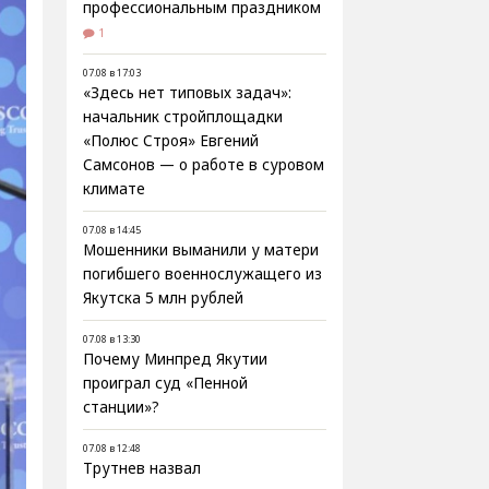
профессиональным праздником
1
07.08 в 17:03
«Здесь нет типовых задач»:
начальник стройплощадки
«Полюс Строя» Евгений
Самсонов — о работе в суровом
климате
07.08 в 14:45
Мошенники выманили у матери
погибшего военнослужащего из
Якутска 5 млн рублей
07.08 в 13:30
Почему Минпред Якутии
проиграл суд «Пенной
станции»?
07.08 в 12:48
Трутнев назвал