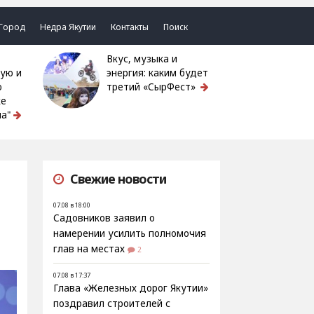
Город
Недра Якутии
Контакты
Поиск
Вкус, музыка и
ую и
энергия: каким будет
ю
третий «СырФест»
ке
а"
Свежие новости
07.08 в 18:00
Садовников заявил о
намерении усилить полномочия
глав на местах
2
07.08 в 17:37
Глава «Железных дорог Якутии»
поздравил строителей с