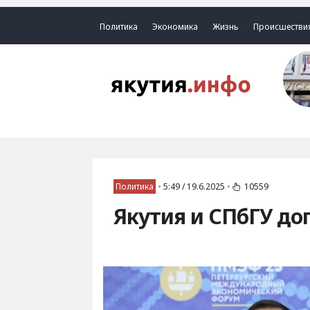
Политика
Экономика
Жизнь
Происшестви
Политика
•
5:49 / 19.6.2025
•
10559
Якутия и СПбГУ до