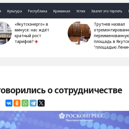
я
Культура
Республика
Криминал
Успех
Хватит это терпеть
«Якутскэнерго» в
Трутнев назвал
минусе: нас ждёт
отремонтированн
кратный рост
переименованну
тарифов?
площадь в Якутс
"площадью Ленин
говорились о сотрудничестве