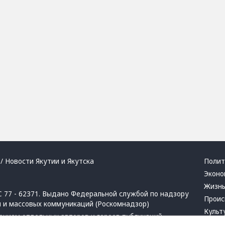
/ Новости Якутии и Якутска
Полит
Эконо
Жизн
 77 - 62371. Выдано Федеральной службой по надзору
Проис
й и массовых коммуникаций (Роскомнадзор)
Культ
ением отдельных авторов и героев публикаций.
Респу