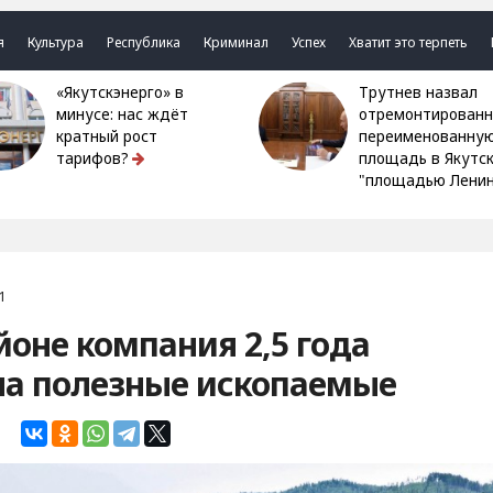
я
Культура
Республика
Криминал
Успех
Хватит это терпеть
«Якутскэнерго» в
Трутнев назвал
минусе: нас ждёт
отремонтированн
кратный рост
переименованну
тарифов?
площадь в Якутс
"площадью Ленин
1
йоне компания 2,5 года
ла полезные ископаемые