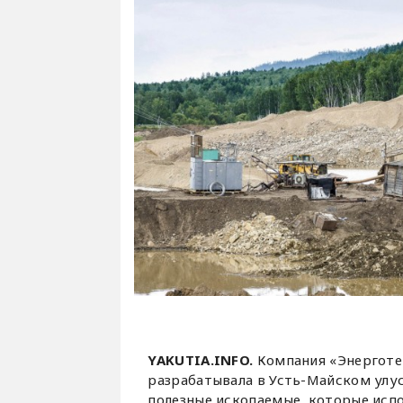
YAKUTIA.INFO.
Компания «Энерготек
разрабатывала в Усть-Майском улу
полезные ископаемые, которые исп