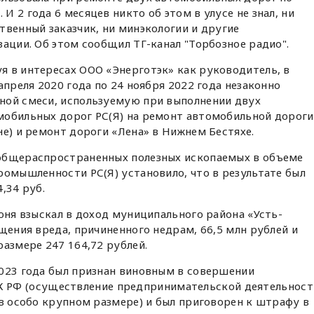
 2 года 6 месяцев никто об этом в улусе не знал, ни
твенный заказчик, ни минэкологии и другие
зации. Об этом сообщил ТГ-канал "Торбозное радио".
я в интересах ООО «Энерготэк» как руководитель, в
апреля 2020 года по 24 ноября 2022 года незаконно
ной смеси, используемую при выполнении двух
мобильных дорог РС(Я) на ремонт автомобильной дороги
не) и ремонт дороги «Лена» в Нижнем Бестяхе.
общераспространенных полезных ископаемых в объеме
ромышленности РС(Я) установило, что в результате был
,34 руб.
июня взыскал в доход муниципального района «Усть-
щения вреда, причиненного недрам, 66,5 млн рублей и
размере 247 164,72 рублей.
2023 года был признан виновным в совершении
1 УК РФ (осуществление предпринимательской деятельност
 в особо крупном размере) и был приговорен к штрафу в