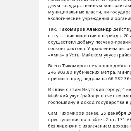
двум государственным контрактам. И
муниципальные власти, ни государс
экологические учреждения и органи
Так,
Тихомиров Александр
действу
отсутствие лицензии в период с 20 
осуществил добычу песчано-гравий
госконтрактов с Управлением авто
«Амга» в Усть-Майском улусе (райо
Всего Тихомиров незаконно добыл 
246 903,80 кубических метра. Минп
причинен вред недрам на 66 582 364
В связи с этим Якутский горсуд 4 
Майский улус (район)» в счет возме
госпошлину в доход государства в 
Сам Тихомиров ранее, 25 декабря 
преступления по п. «б» ч. 2 ст. 17
без лицензии с извлечением дохода