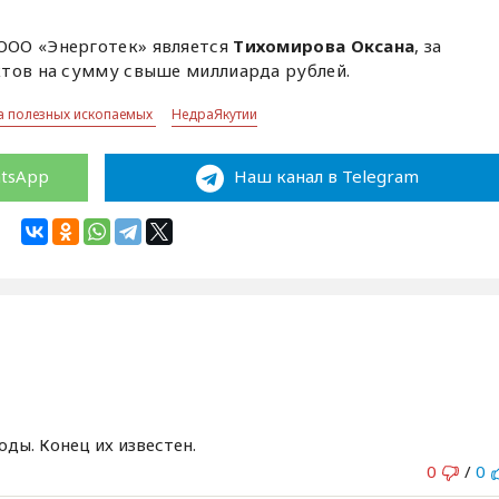
ООО «Энерготек» является
Тихомирова Оксана
, за
ктов на сумму свыше миллиарда рублей.
 полезных ископаемых
НедраЯкутии
atsApp
Наш канал в Telegram
ды. Конец их известен.
0
/
0