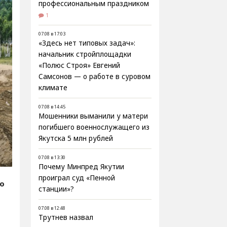
профессиональным праздником
1
07.08 в 17:03
«Здесь нет типовых задач»:
начальник стройплощадки
«Полюс Строя» Евгений
Самсонов — о работе в суровом
климате
07.08 в 14:45
Мошенники выманили у матери
погибшего военнослужащего из
Якутска 5 млн рублей
07.08 в 13:30
Почему Минпред Якутии
проиграл суд «Пенной
fo
станции»?
07.08 в 12:48
Трутнев назвал