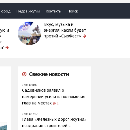
Город
Недра Якутии
Контакты
Поиск
Вкус, музыка и
ую и
энергия: каким будет
ю
третий «СырФест»
ке
а"
Свежие новости
07.08 в 18:00
Садовников заявил о
намерении усилить полномочия
глав на местах
2
07.08 в 17:37
Глава «Железных дорог Якутии»
поздравил строителей с