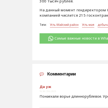
300 тысяч рублей.
На данный момент гендиректором 
компанией числится 215 госконтра
Теги:
Усть-Майский район
Усть-мая
добыча
Самые важные новости в Wh
Комментарии
Да уж
16:34 / 29.6.2025
Понаехали ворье длиннорублевое. Уро