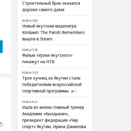
Строительный брак оказался
дороже самого дома
06.08 в 13:20
Новый якутская видеоигра
Kindawn: The Parish Remembers
вышла в Steam
05.08 в 17:36
Фильм «Уроки якутского»
покажут на НТВ
05.08 в 17:23
Трое лучниц из Якутии стали
победителями всероссийской
спортивной программы
1
05.08 в 16:21
Ушла из жизни главный тренер
Академии «Кындыкан»,
президент федерации «Чир
спорт» Якутии, Ирина Данилова