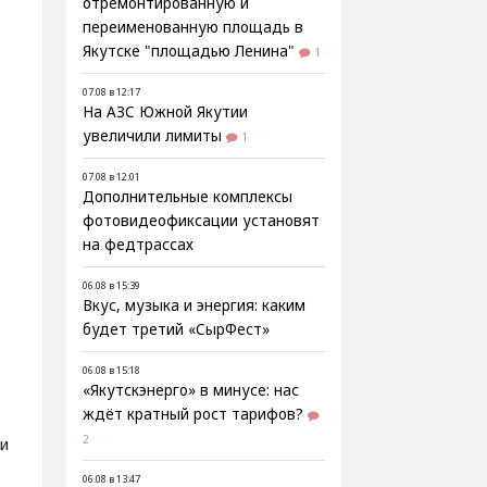
отремонтированную и
переименованную площадь в
Якутске "площадью Ленина"
1
07.08 в 12:17
На АЗС Южной Якутии
увеличили лимиты
1
07.08 в 12:01
Дополнительные комплексы
фотовидеофиксации установят
на федтрассах
06.08 в 15:39
Вкус, музыка и энергия: каким
будет третий «СырФест»
06.08 в 15:18
«Якутскэнерго» в минусе: нас
ждёт кратный рост тарифов?
2
и
06.08 в 13:47