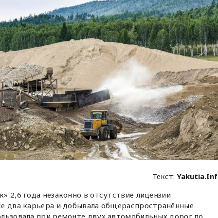
Текст:
Yakutia.In
» 2,6 года незаконно в отсутствие лицензии
се два карьера и добывала общераспространённые
ользовала при ремонте двух автомобильных дорог по