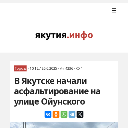
Город
•
10:12 / 26.6.2025
•
4236
•
1
В Якутске начали
асфальтирование на
улице Ойунского