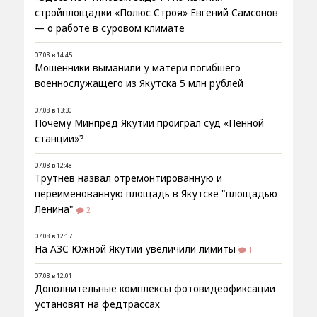
стройплощадки «Полюс Строя» Евгений Самсонов
— о работе в суровом климате
07.08 в 14:45
Мошенники выманили у матери погибшего
военнослужащего из Якутска 5 млн рублей
07.08 в 13:30
Почему Минпред Якутии проиграл суд «Пенной
станции»?
07.08 в 12:48
Трутнев назвал отремонтированную и
переименованную площадь в Якутске "площадью
Ленина"
2
07.08 в 12:17
На АЗС Южной Якутии увеличили лимиты
1
07.08 в 12:01
Дополнительные комплексы фотовидеофиксации
установят на федтрассах