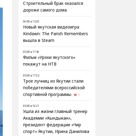
Строительный брак оказался
дороже самого дома
06.08 в 13:20
Новый якутская видеоигра
Kindawn: The Parish Remembers
вышла в Steam
05.08 в 17:36
Фильм «Уроки якутского»
покажут на НТВ
05.08 в 17:23
Трое лучниц из Якутии стали
победителями всероссийской
спортивной программы
1
05.08 в 16:21
Ушла из жизни главный тренер
Академии «Кындыкан»,
президент федерации «Чир
спорт» Якутии, Ирина Данилова