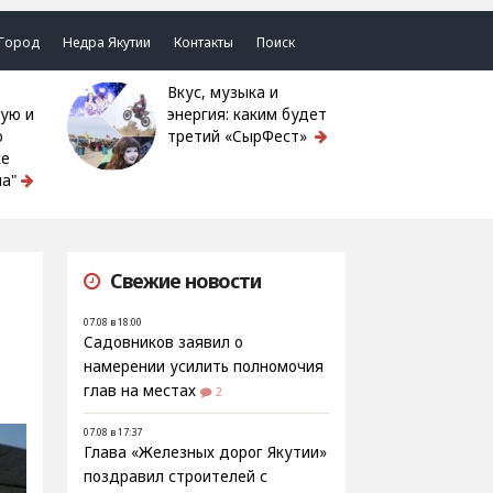
Город
Недра Якутии
Контакты
Поиск
Вкус, музыка и
ую и
энергия: каким будет
ю
третий «СырФест»
ке
а"
Свежие новости
07.08 в 18:00
Садовников заявил о
намерении усилить полномочия
глав на местах
2
07.08 в 17:37
Глава «Железных дорог Якутии»
поздравил строителей с