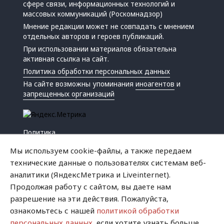
сфере связи, информационных технологий и
массовых коммуникаций (Роскомнадзор)
Мнение редакции может не совпадать с мнением
отдельных авторов и героев публикаций.
При использовании материалов обязательна
активная ссылка на сайт.
Политика обработки персональных данных
На сайте возможны упоминания
иноагентов
и
запрещенных организаций
Политика
Экономика
Мы используем cookie-файлы, а также передаем
Жизнь
технические данные о пользователях системам веб-
Происшествия
аналитики (ЯндексМетрика и Liveinternet).
Культура
Продолжая работу с сайтом, вы даете нам
Республика
разрешение на эти действия. Пожалуйста,
Криминал
ознакомьтесь с нашей
политикой обработки
Успех
персональных данных
, если хотите узнать больше.