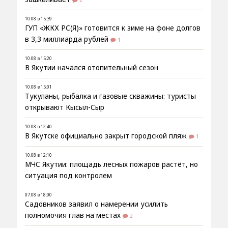
10.08 в 15:39
ГУП «ЖКХ РС(Я)» готовится к зиме на фоне долгов
в 3,3 миллиарда рублей
1
10.08 в 15:20
В Якутии начался отопительный сезон
10.08 в 15:01
Тукуланы, рыбалка и газовые скважины: туристы
открывают Кысыл-Сыр
10.08 в 12:40
В Якутске официально закрыт городской пляж
1
10.08 в 12:10
МЧС Якутии: площадь лесных пожаров растёт, но
ситуация под контролем
07.08 в 18:00
Садовников заявил о намерении усилить
полномочия глав на местах
2