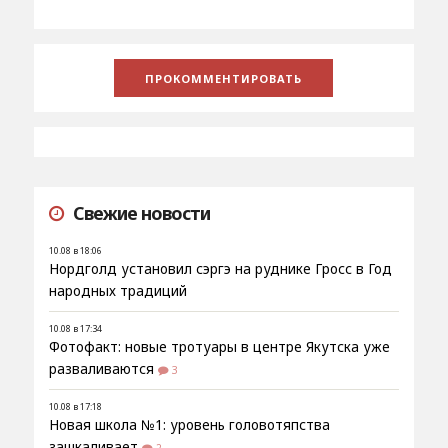
Свежие новости
10.08 в 18:06
Нордголд установил сэргэ на руднике Гросс в Год
народных традиций
10.08 в 17:34
Фотофакт: новые тротуары в центре Якутска уже
разваливаются
3
10.08 в 17:18
Новая школа №1: уровень головотяпства
зашкаливает
2