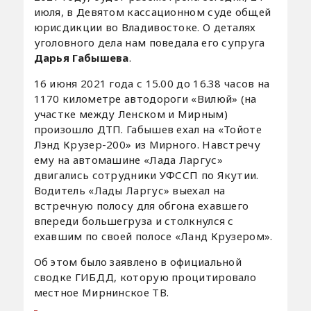
июля, в Девятом кассационном суде общей
юрисдикции во Владивостоке. О деталях
уголовного дела нам поведала его супруга
Дарья Габышева
.
16 июня 2021 года с 15.00 до 16.38 часов на
1170 километре автодороги «Вилюй» (на
участке между Ленском и Мирным)
произошло ДТП. Габышев ехал на «Тойоте
Лэнд Крузер-200» из Мирного. Навстречу
ему на автомашине «Лада Ларгус»
двигались сотрудники УФССП по Якутии.
Водитель «Лады Ларгус» выехал на
встречную полосу для обгона ехавшего
впереди большегруза и столкнулся с
ехавшим по своей полосе «Ланд Крузером».
Об этом было заявлено в официальной
сводке ГИБДД, которую процитировало
местное Мирнинское ТВ.