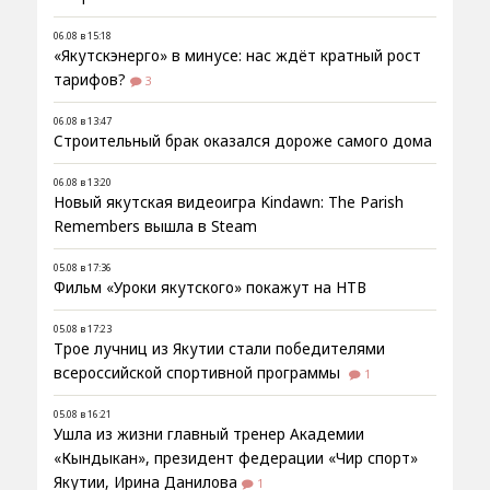
06.08 в 15:18
«Якутскэнерго» в минусе: нас ждёт кратный рост
тарифов?
3
06.08 в 13:47
Строительный брак оказался дороже самого дома
06.08 в 13:20
Новый якутская видеоигра Kindawn: The Parish
Remembers вышла в Steam
05.08 в 17:36
Фильм «Уроки якутского» покажут на НТВ
05.08 в 17:23
Трое лучниц из Якутии стали победителями
всероссийской спортивной программы
1
05.08 в 16:21
Ушла из жизни главный тренер Академии
«Кындыкан», президент федерации «Чир спорт»
Якутии, Ирина Данилова
1