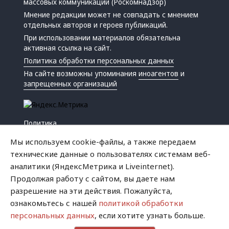
массовых коммуникаций (Роскомнадзор)
Мнение редакции может не совпадать с мнением
отдельных авторов и героев публикаций.
При использовании материалов обязательна
активная ссылка на сайт.
Политика обработки персональных данных
На сайте возможны упоминания
иноагентов
и
запрещенных организаций
Политика
Экономика
Мы используем cookie-файлы, а также передаем
Жизнь
технические данные о пользователях системам веб-
Происшествия
аналитики (ЯндексМетрика и Liveinternet).
Культура
Продолжая работу с сайтом, вы даете нам
Республика
разрешение на эти действия. Пожалуйста,
Криминал
ознакомьтесь с нашей
политикой обработки
Успех
персональных данных
, если хотите узнать больше.
Хватит это терпеть