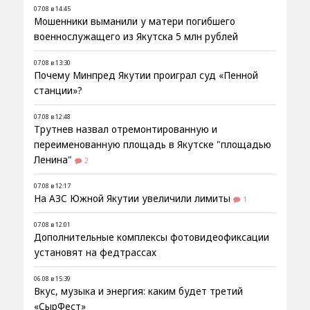
07.08 в 14:45
Мошенники выманили у матери погибшего
военнослужащего из Якутска 5 млн рублей
07.08 в 13:30
Почему Минпред Якутии проиграл суд «Пенной
станции»?
07.08 в 12:48
Трутнев назвал отремонтированную и
переименованную площадь в Якутске "площадью
Ленина"
2
07.08 в 12:17
На АЗС Южной Якутии увеличили лимиты
1
07.08 в 12:01
Дополнительные комплексы фотовидеофиксации
установят на федтрассах
06.08 в 15:39
Вкус, музыка и энергия: каким будет третий
«СырФест»