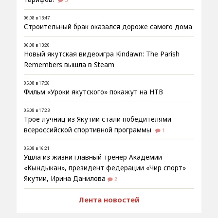
5
06.08 в 13:47
Строительный брак оказался дороже самого дома
06.08 в 13:20
Новый якутская видеоигра Kindawn: The Parish
Remembers вышла в Steam
05.08 в 17:36
Фильм «Уроки якутского» покажут на НТВ
05.08 в 17:23
Трое лучниц из Якутии стали победителями
всероссийской спортивной программы
1
05.08 в 16:21
Ушла из жизни главный тренер Академии
«Кындыкан», президент федерации «Чир спорт»
Якутии, Ирина Данилова
2
Лента новостей