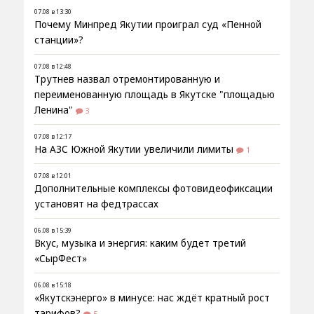
07.08 в 13:30
Почему Минпред Якутии проиграл суд «Пенной
станции»?
07.08 в 12:48
Трутнев назвал отремонтированную и
переименованную площадь в Якутске "площадью
Ленина"
3
07.08 в 12:17
На АЗС Южной Якутии увеличили лимиты
1
07.08 в 12:01
Дополнительные комплексы фотовидеофиксации
установят на федтрассах
06.08 в 15:39
Вкус, музыка и энергия: каким будет третий
«СырФест»
06.08 в 15:18
«Якутскэнерго» в минусе: нас ждёт кратный рост
тарифов?