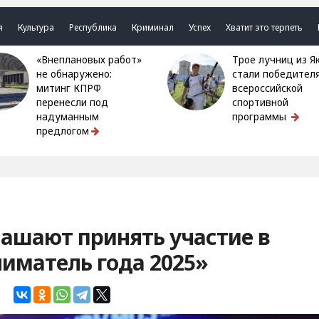
я
Культура
Республика
Криминал
Успех
Хватит это терпеть
«Внеплановых работ»
Трое лучниц из Якутии
не обнаружено:
стали победител
митинг КПРФ
всероссийской
перенесли под
спортивной
надуманным
программы
предлогом
ашают принять участие в
иматель года 2025»