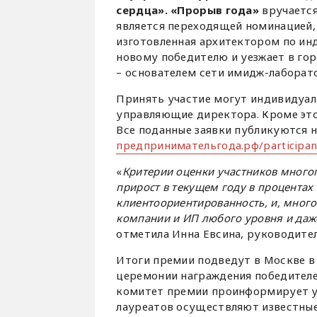
сердца». «Прорыв года»
вручаетс
является переходящей номинацией, 
изготовленная архитектором по ин
новому победителю и уезжает в го
– основателем сети имидж-лаборат
Принять участие могут индивидуал
управляющие директора. Кроме это
Все поданные заявки публикуются 
предпринимательгода.рф/participan
«
Критерии оценки участников многог
прирост в текущем году в процентах
клиентоориентированность, и, много
компании и ИП любого уровня и даже
отметила Инна Евсина, руководите
Итоги премии подведут в Москве в 
церемонии награждения победителе
комитет премии проинформирует у
лауреатов осуществляют известны