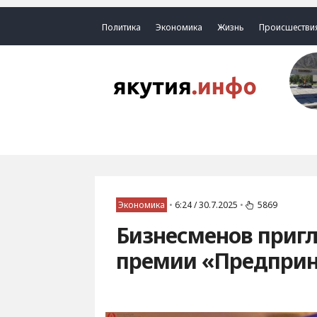
Политика
Экономика
Жизнь
Происшестви
Экономика
•
6:24 / 30.7.2025
•
5869
Бизнесменов пригл
премии «Предприн