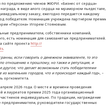
я по предложению членов ЖЮРИ. «Бизнес от сердца»
награда, в виде алого сердца на мраморном пьедестале,
дивидуальному заказу, ежегодно передается каждому
род победителя. Номинация учреждена партнёром преми
ории «Персона» Игорем Стояновым.
ьные предприниматели, собственники компаний,
го, есть номинация для самозанятых предпринимателей.
на сайте проекта
http://
ts
.
ранны, если говорить о денежном эквиваленте, то это
 по отношению к прошлому, но также и репутация, и
е другое, что делает возможным стать победителями
 из маленьких городов, что и происходит каждый год
», –
ль оргкомитета.
апреле 2026 года. О месте и времени проведения
й и лауреатов премии 2025 года организационный
частников индивидуально. По традиции, награждение
е предприниматели, руководители государственных