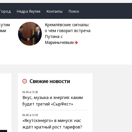
Город
Недра Якутии
Контакты
Поиск
Кремлёвские сигналы:
ями
о чём говорит встреча
Путина с
Маринычевым
Свежие новости
06.08 в 15:39
Вкус, музыка и энергия: каким
будет третий «СырФест»
06.08 в 15:18
«Якутскэнерго» в минусе: нас
ждёт кратный рост тарифов?