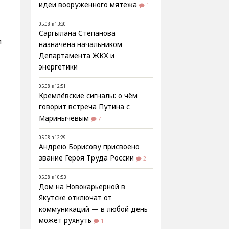
идеи вооруженного мятежа
1
05.08 в 13:30
Саргылана Степанова
и
назначена начальником
Департамента ЖКХ и
энергетики
05.08 в 12:51
Кремлёвские сигналы: о чём
говорит встреча Путина с
Маринычевым
7
05.08 в 12:29
Андрею Борисову присвоено
звание Героя Труда России
2
05.08 в 10:53
Дом на Новокарьерной в
Якутске отключат от
коммуникаций — в любой день
может рухнуть
1