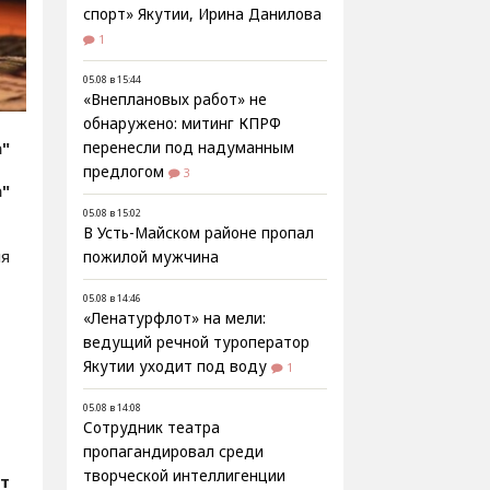
спорт» Якутии, Ирина Данилова
1
05.08 в 15:44
«Внеплановых работ» не
обнаружено: митинг КПРФ
а"
перенесли под надуманным
предлогом
3
а"
05.08 в 15:02
В Усть-Майском районе пропал
ия
пожилой мужчина
05.08 в 14:46
«Ленатурфлот» на мели:
ведущий речной туроператор
Якутии уходит под воду
1
05.08 в 14:08
Сотрудник театра
пропагандировал среди
творческой интеллигенции
т