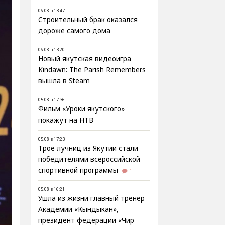
06.08 в 13:47
Строительный брак оказался
дороже самого дома
06.08 в 13:20
Новый якутская видеоигра
Kindawn: The Parish Remembers
вышла в Steam
05.08 в 17:36
Фильм «Уроки якутского»
покажут на НТВ
05.08 в 17:23
Трое лучниц из Якутии стали
победителями всероссийской
спортивной программы
1
05.08 в 16:21
Ушла из жизни главный тренер
Академии «Кындыкан»,
президент федерации «Чир