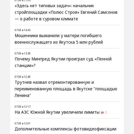
07.08 в 17:03
«Здесь нет типовых задач»: начальник
стройплощадки «Полюс Строя» Евгений Самсонов
— о работе в суровом климате
07.08 в 14:45
Мошенники выманили у матери погибшего
военнослужащего из Якутска 5 млн рублей
07.08 в 13:30
Почему Минпред Якутии проиграл суд «Пенной
станции»?
07.08 в 12:48
Трутнев назвал отремонтированную и
переименованную площадь в Якутске "площадью
Ленина"
07.08 в 12:17
На АЗС Южной Якутии увеличили лимиты
1
07.08 в 12:01
Дополнительные комплексы фотовидеофиксации