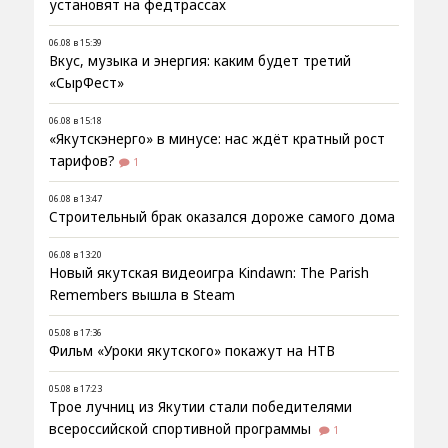
установят на федтрассах
06.08 в 15:39
Вкус, музыка и энергия: каким будет третий
«СырФест»
06.08 в 15:18
«Якутскэнерго» в минусе: нас ждёт кратный рост
тарифов?
1
06.08 в 13:47
Строительный брак оказался дороже самого дома
06.08 в 13:20
Новый якутская видеоигра Kindawn: The Parish
Remembers вышла в Steam
05.08 в 17:36
Фильм «Уроки якутского» покажут на НТВ
05.08 в 17:23
Трое лучниц из Якутии стали победителями
всероссийской спортивной программы
1