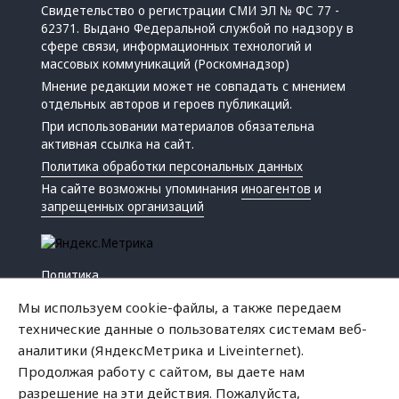
Свидетельство о регистрации СМИ ЭЛ № ФС 77 -
62371. Выдано Федеральной службой по надзору в
сфере связи, информационных технологий и
массовых коммуникаций (Роскомнадзор)
Мнение редакции может не совпадать с мнением
отдельных авторов и героев публикаций.
При использовании материалов обязательна
активная ссылка на сайт.
Политика обработки персональных данных
На сайте возможны упоминания
иноагентов
и
запрещенных организаций
Политика
Экономика
Мы используем cookie-файлы, а также передаем
Жизнь
технические данные о пользователях системам веб-
Происшествия
аналитики (ЯндексМетрика и Liveinternet).
Культура
Продолжая работу с сайтом, вы даете нам
Республика
разрешение на эти действия. Пожалуйста,