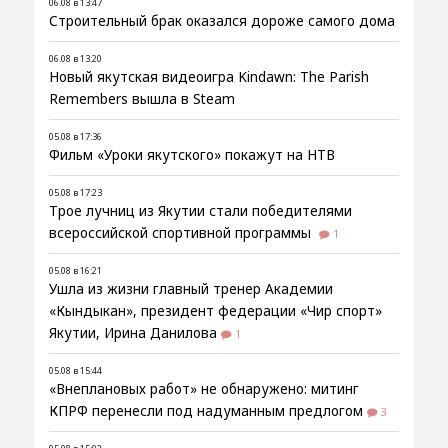
06.08 в 13:47
Строительный брак оказался дороже самого дома
06.08 в 13:20
Новый якутская видеоигра Kindawn: The Parish
Remembers вышла в Steam
05.08 в 17:36
Фильм «Уроки якутского» покажут на НТВ
05.08 в 17:23
Трое лучниц из Якутии стали победителями
всероссийской спортивной программы
1
05.08 в 16:21
Ушла из жизни главный тренер Академии
«Кындыкан», президент федерации «Чир спорт»
Якутии, Ирина Данилова
1
05.08 в 15:44
«Внеплановых работ» не обнаружено: митинг
КПРФ перенесли под надуманным предлогом
3