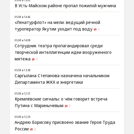
05.08 в 15:02
В Усть-Майском районе пропал пожилой мужчина
05.08 в 14:46
«Ленатурфлот» на мели: ведущий речной
туроператор Якутии уходит под воду
1
05.08 в 14:08
Сотрудник театра пропагандировал среди
творческой интеллигенции идеи вооруженного
мятежа
1
05.08 в 13:30
Саргылана Степанова назначена начальником
Департамента ЖКХ и энергетики
05.08 в 12:51
Кремлёвские сигналы: о чём говорит встреча
Путина с Маринычевым
7
05.08 в 12:29
Андрею Борисову присвоено звание Героя Труда
России
2