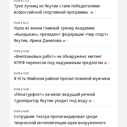
05.08 в 17:23
Трое лучниц из Якутии стали победителями
всероссийской спортивной программы
1
05.08 в 16:21
Ушла из жизни главный тренер Академии
«Кындыкан», президент федерации «Чир спорт»
Якутии, Ирина Данилова
1
05.08 в 15:44
«Внеплановых работ» не обнаружено: митинг
КПРФ перенесли под надуманным предлогом
3
05.08 в 15:02
В Усть-Майском районе пропал пожилой мужчина
05.08 в 14:46
«Ленатурфлот» на мели: ведущий речной
туроператор Якутии уходит под воду
1
05.08 в 14:08
Сотрудник театра пропагандировал среди
творческой интеллигенции идеи вооруженного