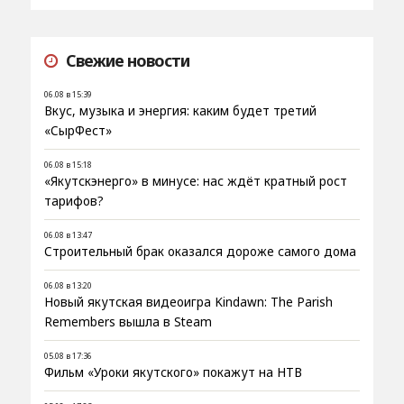
Свежие новости
06.08 в 15:39
Вкус, музыка и энергия: каким будет третий
«СырФест»
06.08 в 15:18
«Якутскэнерго» в минусе: нас ждёт кратный рост
тарифов?
06.08 в 13:47
Строительный брак оказался дороже самого дома
06.08 в 13:20
Новый якутская видеоигра Kindawn: The Parish
Remembers вышла в Steam
05.08 в 17:36
Фильм «Уроки якутского» покажут на НТВ