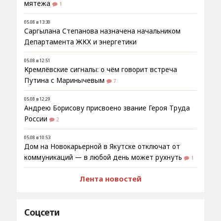
мятежа
1
05.08 в 13:30
Саргылана Степанова назначена начальником
Департамента ЖКХ и энергетики
05.08 в 12:51
Кремлёвские сигналы: о чём говорит встреча
Путина с Маринычевым
7
05.08 в 12:29
Андрею Борисову присвоено звание Героя Труда
России
2
05.08 в 10:53
Дом на Новокарьерной в Якутске отключат от
коммуникаций — в любой день может рухнуть
1
Лента новостей
Соцсети