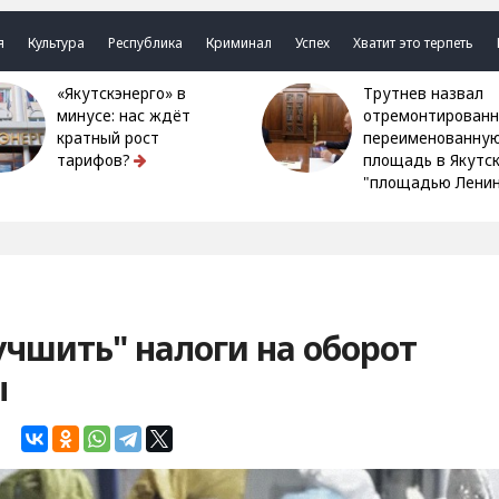
я
Культура
Республика
Криминал
Успех
Хватит это терпеть
«Якутскэнерго» в
Трутнев назвал
минусе: нас ждёт
отремонтированн
кратный рост
переименованну
тарифов?
площадь в Якутс
"площадью Ленин
учшить" налоги на оборот
ы