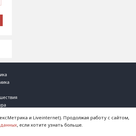
ика
мика
ь
шествия
ура
блика
ксМетрика и Liveinternet). Продолжая работу с сайтом,
инал
 данных
, если хотите узнать больше.
т это терпеть