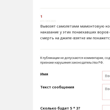
1
4:11 / 29.9.2025
Вывозят самолетами мамонтовую кост
наказание у этих понаехавших воров
смерть на джипе-взятке им покажетс
К публикации не допускаются комментарии, сод
признаки нарушения законодательства РФ.
Имя
Текст сообщения
Сколько будет
5 * 3
?