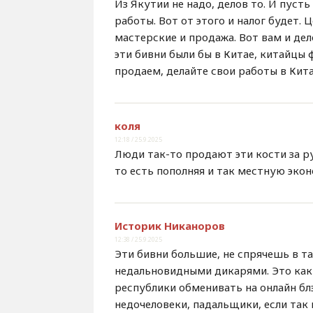
Из Якутии не надо, делов то. И пуст
работы. Вот от этого и налог будет.
мастерские и продажа. Вот вам и дел
эти бивни были бы в Китае, китайцы ф
продаем, делайте свои работы в Кита
коля
12:18 / 25.9.2025
Люди так-то продают эти кости за ру
то есть пополняя и так местную экон
Историк Никаноров
12:38 / 25.9.2025
Эти бивни большие, не спрячешь в т
недальновидными дикарями. Это как
республики обменивать на онлайн бл
недочеловеки, падальщики, если так 