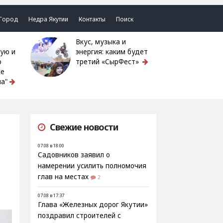
Город
Недра Якутии
Контакты
Поиск
Вкус, музыка и
ую и
энергия: каким будет
ю
третий «СырФест»
ке
а"
Свежие новости
07.08 в 18:00
Садовников заявил о
намерении усилить полномочия
глав на местах
2
07.08 в 17:37
Глава «Железных дорог Якутии»
поздравил строителей с