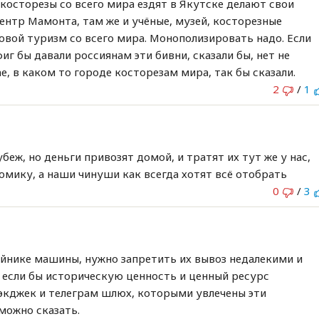
ь косторезы со всего мира ездят в Якутске делают свои
 Центр Мамонта, там же и учёные, музей, косторезные
овой туризм со всего мира. Монополизировать надо. Если
иг бы давали россиянам эти бивни, сказали бы, нет не
е, в каком то городе косторезам мира, так бы сказали.
2
/
1
беж, но деньги привозят домой, и тратят их тут же у нас,
омику, а наши чинуши как всегда хотят всё отобрать
0
/
3
айнике машины, нужно запретить их вывоз недалекими и
 если бы историческую ценность и ценный ресурс
экджек и телеграм шлюх, которыми увлечены эти
можно сказать.