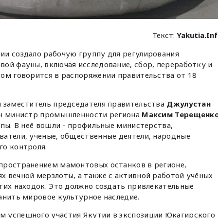
Текст:
Yakutia.In
ии создало рабочую группу для регулирования
ой фауны, включая исследование, сбор, переработку и
том говорится в распоряжении правительства от 18
й заместитель председателя правительства
Джулустан
чен министр промышленности региона
Максим Терещенко
ппы. В неё вошли - профильные министерства,
ватели, ученые, общественные деятели, народные
го контроля.
пространением мамонтовых останков в регионе,
 вечной мерзлоты, а также с активной работой учёных
тих находок. Это должно создать привлекательные
анить мировое культурное наследие.
 успешного участия Якутии в экспозиции Юкагирского