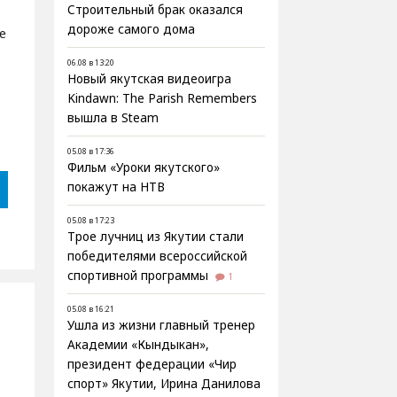
Строительный брак оказался
дороже самого дома
е
06.08 в 13:20
Новый якутская видеоигра
Kindawn: The Parish Remembers
вышла в Steam
05.08 в 17:36
Фильм «Уроки якутского»
покажут на НТВ
05.08 в 17:23
Трое лучниц из Якутии стали
победителями всероссийской
спортивной программы
1
05.08 в 16:21
Ушла из жизни главный тренер
Академии «Кындыкан»,
президент федерации «Чир
спорт» Якутии, Ирина Данилова