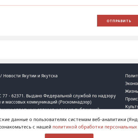
/ Новости Якутии и Якутска
Полит
Эконо
Жизн
 77 - 62371. Выдано Федеральной службой по надзору
Проис
й и массовых коммуникаций (Роскомнадзор)
Культ
ением отдельных авторов и героев публикаций.
Респу
 активная ссылка на сайт.
ские данные о пользователях системам веб-аналитики (Янде
Крим
 ознакомьтесь с нашей
политикой обработки персональных
Успех
в
и
запрещенных организаций
Хвати