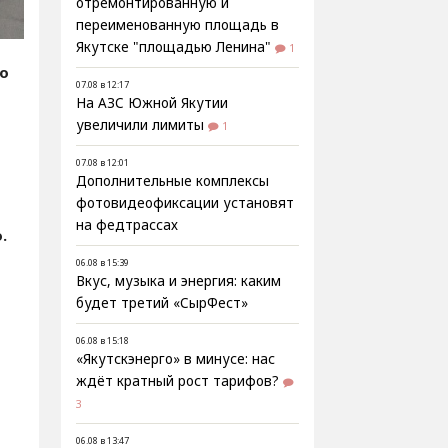
отремонтированную и
переименованную площадь в
Якутске "площадью Ленина"
1
fo
07.08 в 12:17
На АЗС Южной Якутии
увеличили лимиты
1
07.08 в 12:01
Дополнительные комплексы
фотовидеофиксации установят
на федтрассах
.
06.08 в 15:39
Вкус, музыка и энергия: каким
будет третий «СырФест»
06.08 в 15:18
«Якутскэнерго» в минусе: нас
ждёт кратный рост тарифов?
3
06.08 в 13:47