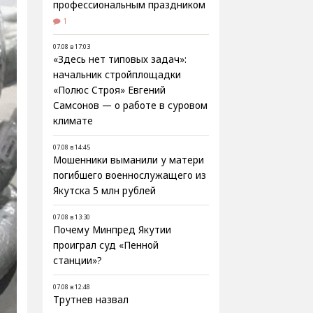
профессиональным праздником
1
07.08 в 17:03
«Здесь нет типовых задач»:
начальник стройплощадки
«Полюс Строя» Евгений
Самсонов — о работе в суровом
климате
07.08 в 14:45
Мошенники выманили у матери
погибшего военнослужащего из
Якутска 5 млн рублей
07.08 в 13:30
Почему Минпред Якутии
проиграл суд «Пенной
станции»?
07.08 в 12:48
Трутнев назвал