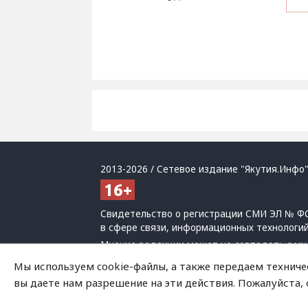
2013-2026 / Сетевое издание "Якутия.Инфо"
Свидетельство о регистрации СМИ ЭЛ № ФС
в сфере связи, информационных технологи
Мнение редакции может не совпадать с мн
При использовании материалов обязательна
Мы используем cookie-файлы, а также передаем техниче
Политика обработки персональных данных
вы даете нам разрешение на эти действия. Пожалуйста,
На сайте возможны упоминания
иноагенто