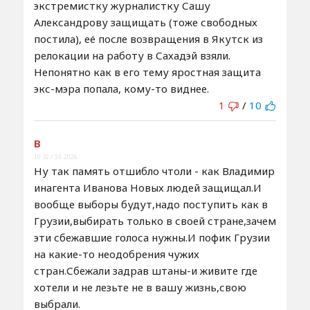
экстремистку журналистку Сашу
Александрову защищать (тоже свободных
постила), её после возвращения в Якутск из
релокации на работу в Сахадэй взяли.
Непонятно как в его тему яростная защита
экс-мэра попала, кому-то виднее.
1
/
10
В
10:32 / 3.6.2026
Ну так память отшибло чтоли - как Владимир
инагента Иванова Новых людей защищал.И
вообще выборы будут,надо поступить как в
Грузии,выбирать только в своей стране,зачем
эти сбежавшие голоса нужны.И пофик Грузии
на какие-то неодобрения чужих
стран.Сбежали задрав штаны-и живите где
хотели и не лезьте не в вашу жизнь,свою
выбрали.