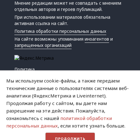
Мнение редакции может не совпадать с мнением
отдельных авторов и героев публикаций.
При использовании материалов обязательна
активная ссылка на сайт.
Политика обработки персональных данных
На сайте возможны упоминания
иноагентов
и
запрещенных организаций
Политика
Экономика
Мы используем cookie-файлы, а также передаем
Жизнь
технические данные о пользователях системам веб-
Происшествия
аналитики (ЯндексМетрика и Liveinternet).
Культура
Продолжая работу с сайтом, вы даете нам
Республика
разрешение на эти действия. Пожалуйста,
Криминал
ознакомьтесь с нашей
политикой обработки
Успех
персональных данных
, если хотите узнать больше.
Хватит это терпеть
ПРОДОЛЖИТЬ
Город