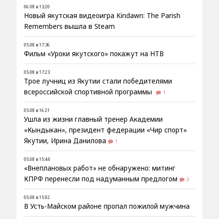
06.08 в 13:20
Новый якутская видеоигра Kindawn: The Parish
Remembers вышла в Steam
05.08 в 17:36
Фильм «Уроки якутского» покажут на НТВ
05.08 в 17:23
Трое лучниц из Якутии стали победителями
всероссийской спортивной программы
1
05.08 в 16:21
Ушла из жизни главный тренер Академии
«Кындыкан», президент федерации «Чир спорт»
Якутии, Ирина Данилова
1
05.08 в 15:44
«Внеплановых работ» не обнаружено: митинг
КПРФ перенесли под надуманным предлогом
3
05.08 в 15:02
В Усть-Майском районе пропал пожилой мужчина