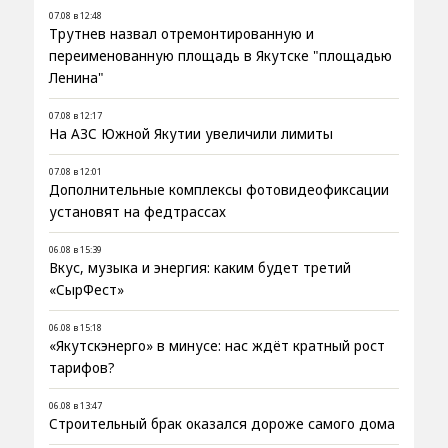
07.08 в 12:48
Трутнев назвал отремонтированную и
переименованную площадь в Якутске "площадью
Ленина"
07.08 в 12:17
На АЗС Южной Якутии увеличили лимиты
07.08 в 12:01
Дополнительные комплексы фотовидеофиксации
установят на федтрассах
06.08 в 15:39
Вкус, музыка и энергия: каким будет третий
«СырФест»
06.08 в 15:18
«Якутскэнерго» в минусе: нас ждёт кратный рост
тарифов?
06.08 в 13:47
Строительный брак оказался дороже самого дома