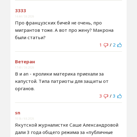
3333
14:44 / 3.6.2026
Про французских бичей не очень, про
мигрантов тоже. А вот про жену? Макрона
были статьи?
1
/
2
Ветеран
17:40 / 3.6.2026
В и an - кролики материка приехали за
капустой. Типа патриоты для защиты от
органов.
3
/
3
sn
10:56 / 4.6.2026
Якутской журналистке Саше Александровой
дали 3 года общего режима за «публичные