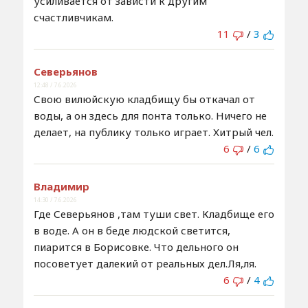
усиливается от зависти к другим
счастливчикам.
11
/
3
Северьянов
12:48 / 7.6.2026
Свою вилюйскую кладбищу бы откачал от
воды, а он здесь для понта только. Ничего не
делает, на публику только играет. Хитрый чел.
6
/
6
Владимир
14:30 / 7.6.2026
Где Северьянов ,там туши свет. Кладбище его
в воде. А он в беде людской светится,
пиарится в Борисовке. Что дельного он
посоветует далекий от реальных дел.Ля,ля.
6
/
4