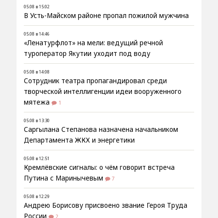
05.08 в 15:02
В Усть-Майском районе пропал пожилой мужчина
05.08 в 14:46
«Ленатурфлот» на мели: ведущий речной
туроператор Якутии уходит под воду
05.08 в 14:08
Сотрудник театра пропагандировал среди
творческой интеллигенции идеи вооруженного
мятежа
1
05.08 в 13:30
Саргылана Степанова назначена начальником
Департамента ЖКХ и энергетики
05.08 в 12:51
Кремлёвские сигналы: о чём говорит встреча
Путина с Маринычевым
7
05.08 в 12:29
Андрею Борисову присвоено звание Героя Труда
России
2