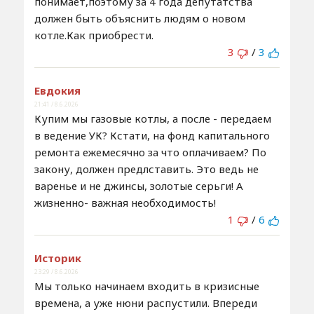
понимает,поэтому за 4 года депутатства
должен быть объяснить людям о новом
котле.Как приобрести.
3
/
3
Евдокия
21:41 / 8.6.2026
Купим мы газовые котлы, а после - передаем
в ведение УК? Кстати, на фонд капитального
ремонта ежемесячно за что оплачиваем? По
закону, должен предлставить. Это ведь не
варенье и не джинсы, золотые серьги! А
жизненно- важная необходимость!
1
/
6
Историк
23:29 / 8.6.2026
Мы только начинаем входить в кризисные
времена, а уже нюни распустили. Впереди