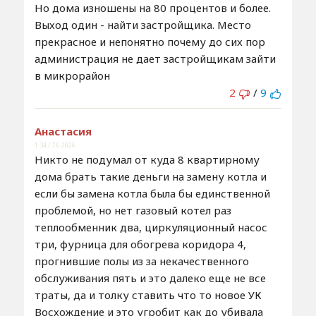
Но дома изношены на 80 процентов и более.
Выход один - найти застройщика. Место
прекрасное и непонятно почему до сих пор
администрация не дает застройщикам зайти
в микрорайон
2
/
9
Анастасия
1:34 / 7.6.2026
Никто не подумал от куда 8 квартирному
дома брать такие деньги на замену котла и
если бы замена котла была бы единственной
проблемой, но нет газовый котел раз
теплообменник два, циркуляционный насос
три, фурница для обогрева коридора 4,
прогнившие полы из за некачественного
обслуживания пять и это далеко еще не все
траты, да и толку ставить что то новое УК
Восхождение и это угробит как до убивала