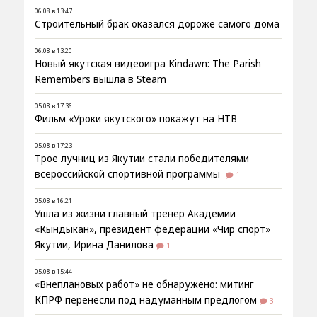
06.08 в 13:47
Строительный брак оказался дороже самого дома
06.08 в 13:20
Новый якутская видеоигра Kindawn: The Parish
Remembers вышла в Steam
05.08 в 17:36
Фильм «Уроки якутского» покажут на НТВ
05.08 в 17:23
Трое лучниц из Якутии стали победителями
всероссийской спортивной программы
1
05.08 в 16:21
Ушла из жизни главный тренер Академии
«Кындыкан», президент федерации «Чир спорт»
Якутии, Ирина Данилова
1
05.08 в 15:44
«Внеплановых работ» не обнаружено: митинг
КПРФ перенесли под надуманным предлогом
3