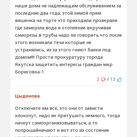
наши дома не надлежащим обслуживанием за
последние два года, этой зимой прям
вишенка на торте это приходили проверяли
где замерзла вода и отопление вкручивая
саморезы в трубы надо ли говорить что после
этого возникали течи которые не
устранялись, из за этого гниют балки под
домом!!!! Прости прокуратуру города
Якутска защитить интересы граждан мкр
Борисовка-1
2
/
13
Цыденова
2:51 / 7.6.2026
Отключите им все, это они от зависти
клокочут, надо их притушить немного, тогда
начнут самоорганизовываться, а то
попрошайничают и вот это их состояние