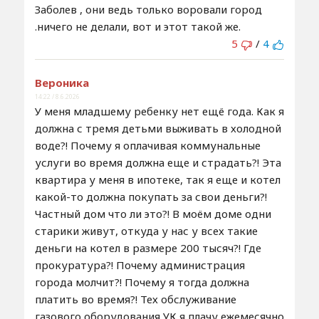
Заболев , они ведь только воровали город
.ничего не делали, вот и этот такой же.
5
/
4
Вероника
14:22 / 8.6.2026
У меня младшему ребенку нет ещё года. Как я
должна с тремя детьми выживать в холодной
воде?! Почему я оплачивая коммунальные
услуги во время должна еще и страдать?! Эта
квартира у меня в ипотеке, так я еще и котел
какой-то должна покупать за свои деньги?!
Частный дом что ли это?! В моём доме одни
старики живут, откуда у нас у всех такие
деньги на котел в размере 200 тысяч?! Где
прокуратура?! Почему администрация
города молчит?! Почему я тогда должна
платить во время?! Тех обслуживание
газового оборудования УК я плачу ежемесячно