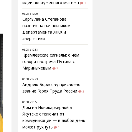
идеи вооруженного мятежа
1
05.08 в 13:30
Саргылана Степанова
назначена начальником
Департамента ЖКХ и
энергетики
05.08 в 12:51
Кремлёвские сигналы: о чём
говорит встреча Путина с
Маринычевым
7
05.08 в 12:29
Андрею Борисову присвоено
звание Героя Труда России
2
05.08 в 10:53
Дом на Новокарьерной в
Якутске отключат от
коммуникаций — в любой день
может рухнуть
1