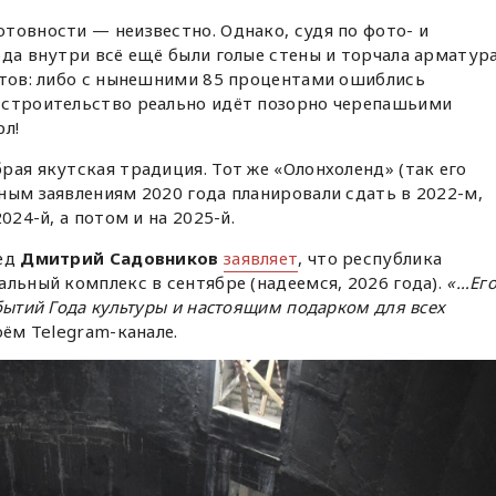
товности — неизвестно. Однако, судя по фото- и
ода внутри всё ещё были голые стены и торчала арматура
нтов: либо с нынешними 85 процентами ошиблись
 строительство реально идёт позорно черепашьими
рл!
рая якутская традиция. Тот же «Олонхоленд» (так его
ным заявлениям 2020 года планировали сдать в 2022-м,
024-й, а потом и на 2025-й.
ред
Дмитрий Садовников
заявляет
, что республика
альный комплекс в сентябре (надеемся, 2026 года).
«…Ег
бытий Года культуры и настоящим подарком для всех
оём Telegram-канале.