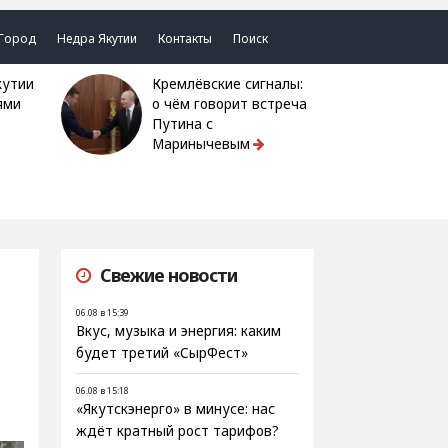
Город
Недра Якутии
Контакты
Поиск
Кремлёвские сигналы:
ями
о чём говорит встреча
Путина с
Маринычевым
Свежие новости
06.08 в 15:39
Вкус, музыка и энергия: каким
будет третий «СырФест»
06.08 в 15:18
«Якутскэнерго» в минусе: нас
ждёт кратный рост тарифов?