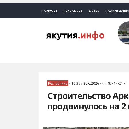
Политика
Экономика
Жизнь
Происшестви
Республика
•
16:39 / 26.6.2026
•
4974
•
7
Строительство Арк
продвинулось на 2