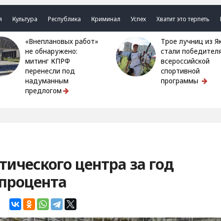
я
Культура
Республика
Криминал
Успех
Хватит это терпеть
«Внеплановых работ»
Трое лучниц из Якутии
не обнаружено:
стали победител
митинг КПРФ
всероссийской
перенесли под
спортивной
надуманным
программы
предлогом
тического центра за год
 процента