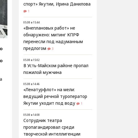
спорт» Якутии, Ирина Данилова
1
05.08 в 15:44
«Внеплановых работ» не
обнаружено: митинг КПРФ
перенесли под надуманным
fo
предлогом
3
фо
05.08 в 15:02
В Усть-Майском районе пропал
пожилой мужчина
а
05.08 в 14:46
«Ленатурфлот» на мели:
ведущий речной туроператор
Якутии уходит под воду
1
05.08 в 14:08
Сотрудник театра
пропагандировал среди
творческой интеллигенции