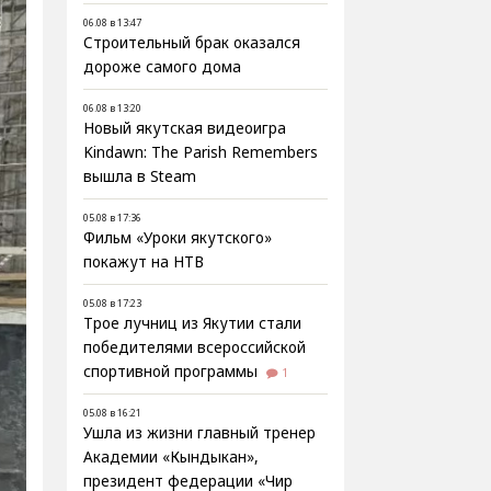
06.08 в 13:47
Строительный брак оказался
дороже самого дома
06.08 в 13:20
Новый якутская видеоигра
Kindawn: The Parish Remembers
вышла в Steam
05.08 в 17:36
Фильм «Уроки якутского»
покажут на НТВ
05.08 в 17:23
Трое лучниц из Якутии стали
победителями всероссийской
спортивной программы
1
05.08 в 16:21
Ушла из жизни главный тренер
Академии «Кындыкан»,
президент федерации «Чир