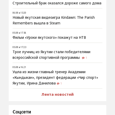
Строительный брак оказался дороже самого дома
06.08 в 13:20
Новый якутская видеоигра Kindawn: The Parish
Remembers вышла в Steam
05.08 в 17:36
Фильм «Уроки якутского» покажут на НТВ
05.08 в 17:23
Трое лучниц из Якутии стали победителями
всероссийской спортивной программы
1
05.08 в 16:21
Ушла из жизни главный тренер Академии
«Кындыкан», президент федерации «Чир спорт»
Якутии, Ирина Данилова
1
Лента новостей
Соцсети