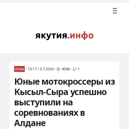
Успех
•
15:17 / 3.7.2026
•
4568
•
1
Юные мотокроссеры из
Кысыл-Сыра успешно
выступили на
соревнованиях в
Алдане