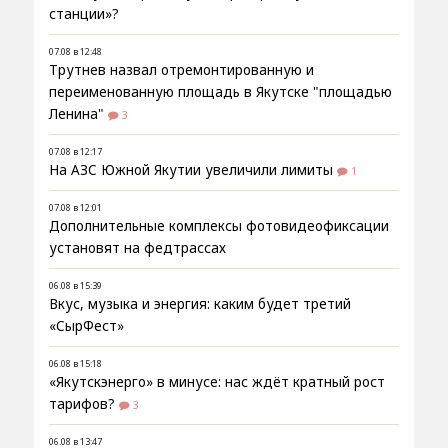
станции»?
07.08 в 12:48
Трутнев назвал отремонтированную и
переименованную площадь в Якутске "площадью
Ленина"
3
07.08 в 12:17
На АЗС Южной Якутии увеличили лимиты
1
07.08 в 12:01
Дополнительные комплексы фотовидеофиксации
установят на федтрассах
06.08 в 15:39
Вкус, музыка и энергия: каким будет третий
«СырФест»
06.08 в 15:18
«Якутскэнерго» в минусе: нас ждёт кратный рост
тарифов?
3
06.08 в 13:47