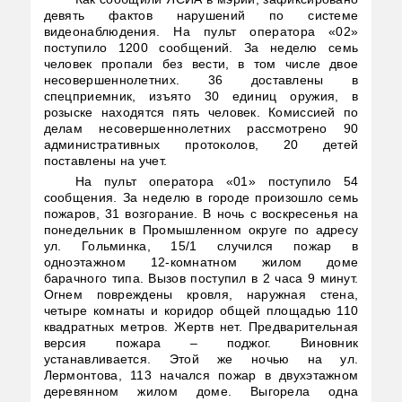
девять фактов нарушений по системе
видеонаблюдения. На пульт оператора «02»
поступило 1200 сообщений. За неделю семь
человек пропали без вести, в том числе двое
несовершеннолетних. 36 доставлены в
спецприемник, изъято 30 единиц оружия, в
розыске находятся пять человек. Комиссией по
делам несовершеннолетних рассмотрено 90
административных протоколов, 20 детей
поставлены на учет.
На пульт оператора «01» поступило 54
сообщения. За неделю в городе произошло семь
пожаров, 31 возгорание. В ночь с воскресенья на
понедельник в Промышленном округе по адресу
ул. Гольминка, 15/1 случился пожар в
одноэтажном 12-комнатном жилом доме
барачного типа. Вызов поступил в 2 часа 9 минут.
Огнем повреждены кровля, наружная стена,
четыре комнаты и коридор общей площадью 110
квадратных метров. Жертв нет. Предварительная
версия пожара – поджог. Виновник
устанавливается. Этой же ночью на ул.
Лермонтова, 113 начался пожар в двухэтажном
деревянном жилом доме. Выгорела одна