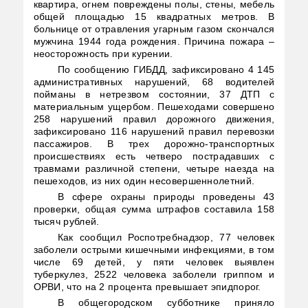
квартира, огнем повреждены полы, стены, мебель
общей площадью 15 квадратных метров. В
больнице от отравления угарным газом скончался
мужчина 1944 года рождения. Причина пожара –
неосторожность при курении.
По сообщению ГИБДД, зафиксировано 4 145
административных нарушений, 68 водителей
пойманы в нетрезвом состоянии, 37 ДТП с
материальным ущербом. Пешеходами совершено
258 нарушений правил дорожного движения,
зафиксировано 116 нарушений правил перевозки
пассажиров. В трех дорожно-транспортных
происшествиях есть четверо пострадавших с
травмами различной степени, четыре наезда на
пешеходов, из них один несовершеннолетний.
В сфере охраны природы проведены 43
проверки, общая сумма штрафов составила 158
тысяч рублей.
Как сообщил Роспотребнадзор, 77 человек
заболели острыми кишечными инфекциями, в том
числе 69 детей, у пяти человек выявлен
туберкулез, 2522 человека заболели гриппом и
ОРВИ, что на 2 процента превышает эпидпорог.
В общегородском субботнике приняло