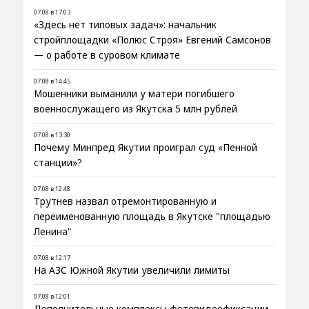
07.08 в 17:03
«Здесь нет типовых задач»: начальник
стройплощадки «Полюс Строя» Евгений Самсонов
— о работе в суровом климате
07.08 в 14:45
Мошенники выманили у матери погибшего
военнослужащего из Якутска 5 млн рублей
07.08 в 13:30
Почему Минпред Якутии проиграл суд «Пенной
станции»?
07.08 в 12:48
Трутнев назвал отремонтированную и
переименованную площадь в Якутске "площадью
Ленина"
07.08 в 12:17
На АЗС Южной Якутии увеличили лимиты
07.08 в 12:01
Дополнительные комплексы фотовидеофиксации