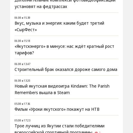
установят на федтрассах
06.08 в 15:39
Вкус, музыка и энергия: каким будет третий
«СырФест»
06.08 в 15:18
«Якутскэнерго» в минусе: нас ждёт кратный рост
тарифов?
06.08 в 13:47
Строительный брак оказался дороже самого дома
06.08 в 13:20
Новый якутская видеоигра Kindawn: The Parish
Remembers вышла в Steam
05.08 в 17:36
Фильм «Уроки якутского» покажут на НТВ
05.08 в 17:23
Трое лучниц из Якутии стали победителями
всероссийской спортивной программы
1