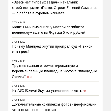
«Здесь нет типовых задач»: начальник
стройплощадки «Полюс Строя» Евгений Самсонов
— о работе в суровом климате
07.08 в 14:45
Мошенники выманили у матери погибшего
военнослужащего из Якутска 5 млн рублей
07.08 в 13:30
Почему Минпред Якутии проиграл суд «Пенной
станции»?
07.08 в 12:48
Трутнев назвал отремонтированную и
переименованную площадь в Якутске "площадью
Ленина"
3
07.08 в 12:17
На АЗС Южной Якутии увеличили лимиты
1
07.08 в 12:01
Дополнительные комплексы фотовидеофиксации
установят на федтрассах