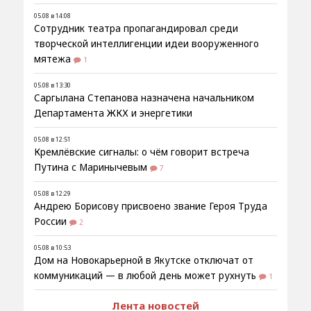
05.08 в 14:08
Сотрудник театра пропагандировал среди
творческой интеллигенции идеи вооруженного
мятежа
1
05.08 в 13:30
Саргылана Степанова назначена начальником
Департамента ЖКХ и энергетики
05.08 в 12:51
Кремлёвские сигналы: о чём говорит встреча
Путина с Маринычевым
7
05.08 в 12:29
Андрею Борисову присвоено звание Героя Труда
России
2
05.08 в 10:53
Дом на Новокарьерной в Якутске отключат от
коммуникаций — в любой день может рухнуть
1
Лента новостей