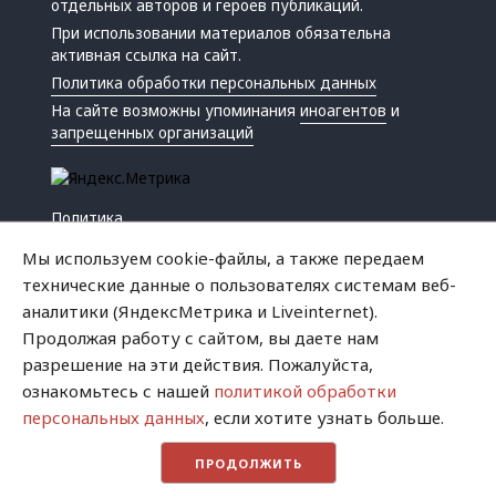
отдельных авторов и героев публикаций.
При использовании материалов обязательна
активная ссылка на сайт.
Политика обработки персональных данных
На сайте возможны упоминания
иноагентов
и
запрещенных организаций
Политика
Экономика
Мы используем cookie-файлы, а также передаем
Жизнь
технические данные о пользователях системам веб-
Происшествия
аналитики (ЯндексМетрика и Liveinternet).
Культура
Продолжая работу с сайтом, вы даете нам
Республика
разрешение на эти действия. Пожалуйста,
Криминал
ознакомьтесь с нашей
политикой обработки
Успех
персональных данных
, если хотите узнать больше.
Хватит это терпеть
ПРОДОЛЖИТЬ
Город