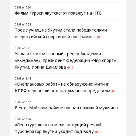
05.08 в 17:36
Фильм «Уроки якутского» покажут на НТВ
05.08 в 17:23
Трое лучниц из Якутии стали победителями
всероссийской спортивной программы
1
05.08 в 16:21
Ушла из жизни главный тренер Академии
«Кындыкан», президент федерации «Чир спорт»
Якутии, Ирина Данилова
1
05.08 в 15:44
«Внеплановых работ» не обнаружено: митинг
КПРФ перенесли под надуманным предлогом
3
05.08 в 15:02
В Усть-Майском районе пропал пожилой мужчина
05.08 в 14:46
«Ленатурфлот» на мели: ведущий речной
туроператор Якутии уходит под воду
1