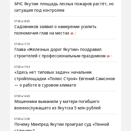
МЧС Якутии: площадь лесных пожаров растёт, но
ситуация под контролем
07.08 в 18:00
Садовников заявил о намерении усилить
полномочия глав на местах
2
07.08 в 17:37
Глава «Железных дорог Якутии» поздравил
строителей с профессиональным праздником
1
07.08 в 17:03
«Здесь нет типовых задач»: начальник
стройплощадки «Полюс Строя» Евгений Самсонов
— о работе в суровом климате
07.08 в 14:45
Мошенники выманили у матери погибшего
военнослужащего из Якутска 5 млн рублей
07.08 в 13:30
Почему Минпред Якутии проиграл суд «Пенной
станции»?