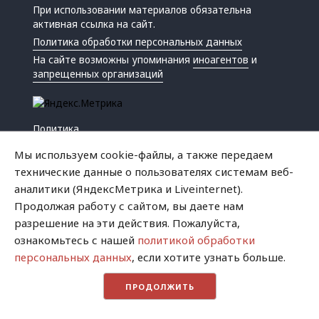
При использовании материалов обязательна
активная ссылка на сайт.
Политика обработки персональных данных
На сайте возможны упоминания
иноагентов
и
запрещенных организаций
Политика
Экономика
Мы используем cookie-файлы, а также передаем
Жизнь
технические данные о пользователях системам веб-
Происшествия
аналитики (ЯндексМетрика и Liveinternet).
Культура
Продолжая работу с сайтом, вы даете нам
Республика
разрешение на эти действия. Пожалуйста,
Криминал
ознакомьтесь с нашей
политикой обработки
Успех
персональных данных
, если хотите узнать больше.
Хватит это терпеть
ПРОДОЛЖИТЬ
Город