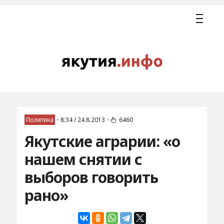
Политика
•
8:34 / 24.8.2013
•
6460
Якутские аграрии: «о
нашем снятии с
выборов говорить
рано»