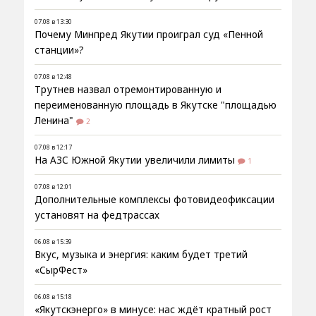
07.08 в 13:30
Почему Минпред Якутии проиграл суд «Пенной
станции»?
07.08 в 12:48
Трутнев назвал отремонтированную и
переименованную площадь в Якутске "площадью
Ленина"
2
07.08 в 12:17
На АЗС Южной Якутии увеличили лимиты
1
07.08 в 12:01
Дополнительные комплексы фотовидеофиксации
установят на федтрассах
06.08 в 15:39
Вкус, музыка и энергия: каким будет третий
«СырФест»
06.08 в 15:18
«Якутскэнерго» в минусе: нас ждёт кратный рост