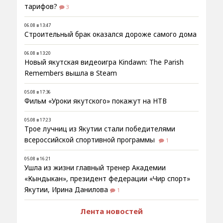
тарифов?
3
06.08 в 13:47
Строительный брак оказался дороже самого дома
06.08 в 13:20
Новый якутская видеоигра Kindawn: The Parish
Remembers вышла в Steam
05.08 в 17:36
Фильм «Уроки якутского» покажут на НТВ
05.08 в 17:23
Трое лучниц из Якутии стали победителями
всероссийской спортивной программы
1
05.08 в 16:21
Ушла из жизни главный тренер Академии
«Кындыкан», президент федерации «Чир спорт»
Якутии, Ирина Данилова
1
Лента новостей