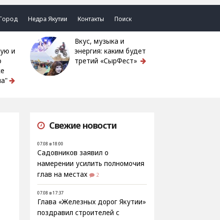
Город
Недра Якутии
Контакты
Поиск
Вкус, музыка и
ую и
энергия: каким будет
ю
третий «СырФест»
ке
а"
Свежие новости
07.08 в 18:00
Садовников заявил о
намерении усилить полномочия
глав на местах
2
07.08 в 17:37
Глава «Железных дорог Якутии»
поздравил строителей с