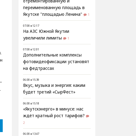
отремонтированную и
переименованную площадь в
Якутске "площадью Ленина"
1
07.08 в 12:17
На АЗС Южной Якутии
увеличили лимиты
1
07.08 в 12:01
.
Дополнительные комплексы
ин
фотовидеофиксации установят
на федтрассах
06.08 в 15:39
–
Вкус, музыка и энергия: каким
.
будет третий «СырФест»
06.08 в 15:18
«Якутскэнерго» в минусе: нас
ждёт кратный рост тарифов?
2
06.08 в 13:47