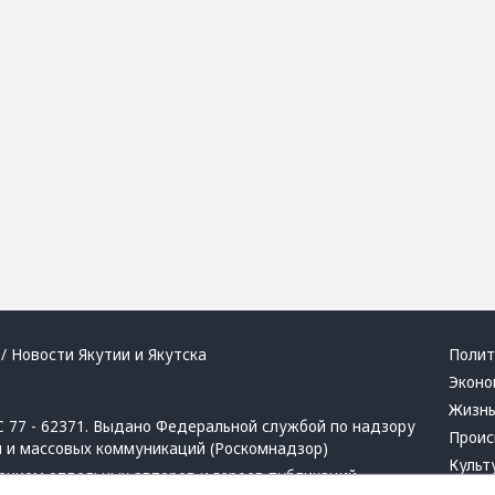
/ Новости Якутии и Якутска
Полит
Эконо
Жизн
 77 - 62371. Выдано Федеральной службой по надзору
Проис
й и массовых коммуникаций (Роскомнадзор)
Культ
ением отдельных авторов и героев публикаций.
Респу