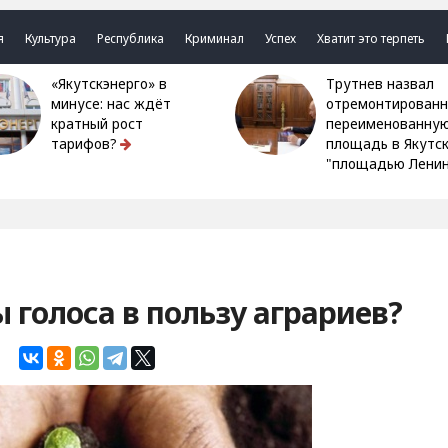
я
Культура
Республика
Криминал
Успех
Хватит это терпеть
«Якутскэнерго» в
Трутнев назвал
минусе: нас ждёт
отремонтированн
кратный рост
переименованну
тарифов?
площадь в Якутс
"площадью Ленин
 голоса в пользу аграриев?