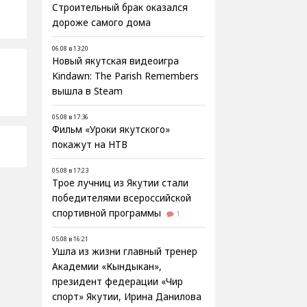
Строительный брак оказался
дороже самого дома
06.08 в 13:20
Новый якутская видеоигра
Kindawn: The Parish Remembers
вышла в Steam
05.08 в 17:36
Фильм «Уроки якутского»
покажут на НТВ
05.08 в 17:23
Трое лучниц из Якутии стали
победителями всероссийской
спортивной программы
1
05.08 в 16:21
Ушла из жизни главный тренер
Академии «Кындыкан»,
президент федерации «Чир
спорт» Якутии, Ирина Данилова