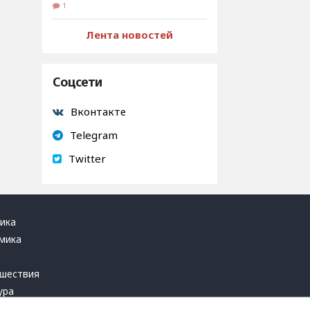
1
Лента новостей
Соцсети
Вконтакте
Telegram
Twitter
ика
мика
ь
шествия
ура
блика