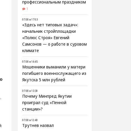
профессиональным праздником
1
07.08 в 17:03
«Здесь нет типовых задач»:
начальник стройплощадки
«Полюс Строя» Евгений
Самсонов — о работе в суровом
климате
07.08 в 14:45
Мошенники выманили у матери
погибшего военнослужащего из
о
Якутска 5 млн рублей
07.08 в 13:30
Почему Минпред Якутии
.
проиграл суд «Пенной
станции»?
07.08 в 12:48
й
Трутнев назвал