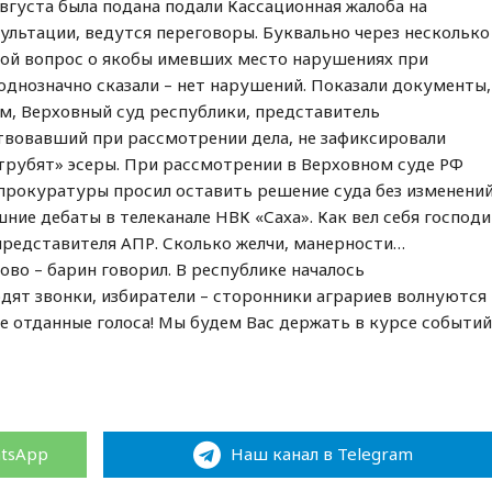
вгуста была подана подали Кассационная жалоба на
ультации, ведутся переговоры. Буквально через несколько
 мой вопрос о якобы имевших место нарушениях при
однозначно сказали – нет нарушений. Показали документы,
м, Верховный суд республики, представитель
твовавший при рассмотрении дела, не зафиксировали
трубят» эсеры. При рассмотрении в Верховном суде РФ
прокуратуры просил оставить решение суда без изменений
ние дебаты в телеканале НВК «Саха». Как вел себя господ
представителя АПР. Сколько желчи, манерности…
ово – барин говорил. В республике началось
дят звонки, избиратели – сторонники аграриев волнуются 
е отданные голоса! Мы будем Вас держать в курсе событий
atsApp
Наш канал в Telegram