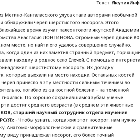
Текст:
ЯкутияИнф
з Мегино-Кангаласского улуса стали авторами необычной
ни обнаружили череп шерстистого носорога. Этого
ближайшее время изучат палеонтологи якутской Академии
домства Анастасия ЛОНГИНОВА. Огромный череп длиной 80
ном месте, но найти его удалось совершенно случайно.
ла, когда один из них заметил странный предмет, торчащи
авили находку в родное село Елечей. С помощью интернет
принадлежит шерстистому носорогу. Их догадку
к, которые выехали на место находки. Остальных костей
, череп принесло в эту местности сильным течением во
тельно, погибло из-за костной болезни – на теменной
на гноилась. По хорошо сохранившимся зубам ученые
ерти достиг среднего возраста (в среднем эти животные
КОВ, старший научный сотрудник отдела изучения
РС(Я):
- Чтобы узнать, когда жил этот носорог, нам нужно
у. Анатомо-морфологические и сравнительные
му виду принадлежал носорог, его более точный