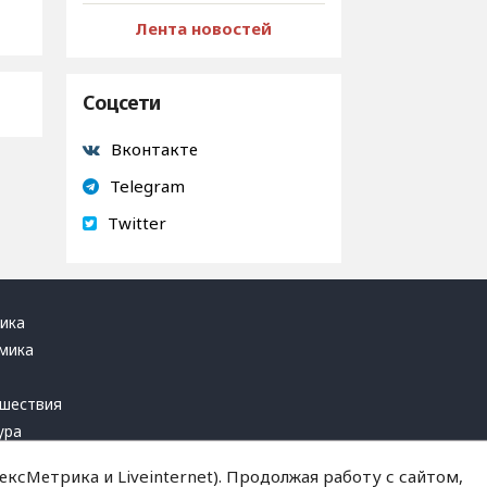
Лента новостей
Соцсети
Вконтакте
Telegram
Twitter
ика
мика
ь
шествия
ура
блика
ксМетрика и Liveinternet). Продолжая работу с сайтом,
инал