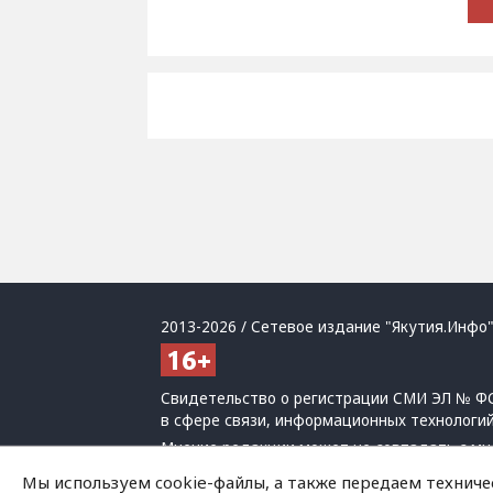
2013-2026 / Сетевое издание "Якутия.Инфо"
Свидетельство о регистрации СМИ ЭЛ № ФС
в сфере связи, информационных технологи
Мнение редакции может не совпадать с мн
При использовании материалов обязательна
Мы используем cookie-файлы, а также передаем техниче