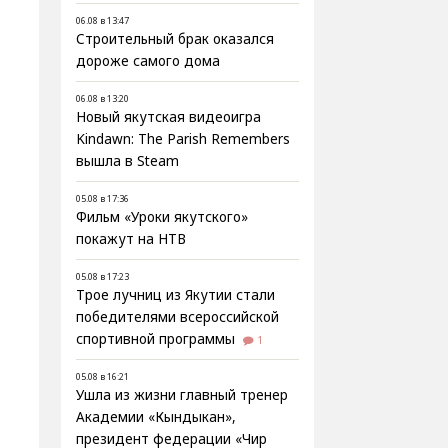
06.08 в 13:47
Строительный брак оказался
дороже самого дома
06.08 в 13:20
Новый якутская видеоигра
Kindawn: The Parish Remembers
вышла в Steam
05.08 в 17:36
Фильм «Уроки якутского»
покажут на НТВ
05.08 в 17:23
Трое лучниц из Якутии стали
победителями всероссийской
спортивной программы
1
05.08 в 16:21
Ушла из жизни главный тренер
Академии «Кындыкан»,
президент федерации «Чир