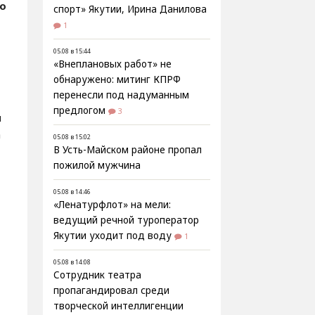
о
спорт» Якутии, Ирина Данилова
1
05.08 в 15:44
«Внеплановых работ» не
обнаружено: митинг КПРФ
перенесли под надуманным
предлогом
3
й
а
05.08 в 15:02
В Усть-Майском районе пропал
пожилой мужчина
05.08 в 14:46
«Ленатурфлот» на мели:
ведущий речной туроператор
Якутии уходит под воду
1
05.08 в 14:08
Сотрудник театра
пропагандировал среди
творческой интеллигенции