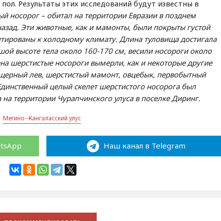
пол. Результаты этих исследований будут известны в
й носорог – обитал на территории Евразии в позднем
назад. Эти животные, как и мамонты, были покрыты густой
тированы к холодному климату. Длина туловища достигала
шой высоте тела около 160-170 см, весили носороги около
ена шерстистые носороги вымерли, как и некоторые другие
щерный лев, шерстистый мамонт, овцебык, первобытный
. Единственный целый скелет шерстистого носорога был
 на территории Чурапчинского улуса в поселке Диринг.
Мегино--Кангаласский улус
atsApp
Наш канал в Telegram