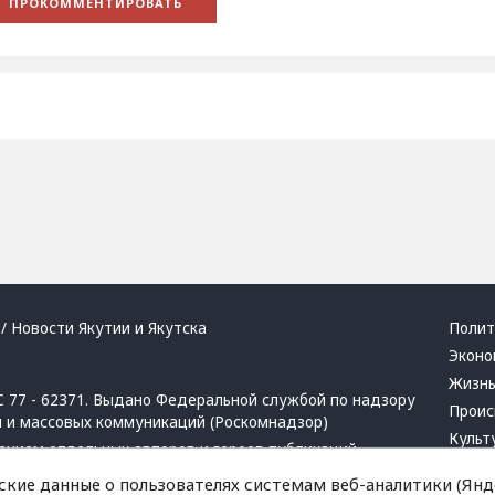
/ Новости Якутии и Якутска
Полит
Эконо
Жизн
 77 - 62371. Выдано Федеральной службой по надзору
Проис
й и массовых коммуникаций (Роскомнадзор)
Культ
ением отдельных авторов и героев публикаций.
Респу
 активная ссылка на сайт.
ские данные о пользователях системам веб-аналитики (Янде
Крим