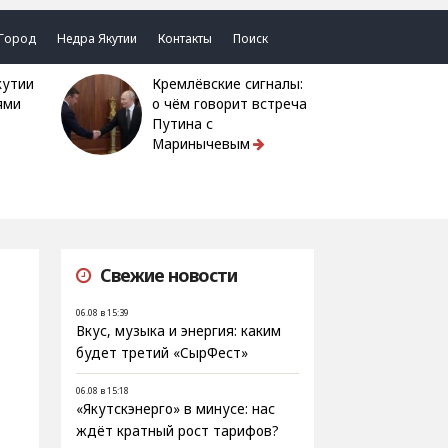
Город
Недра Якутии
Контакты
Поиск
Кремлёвские сигналы:
ями
о чём говорит встреча
Путина с
Маринычевым
Свежие новости
06.08 в 15:39
Вкус, музыка и энергия: каким
будет третий «СырФест»
06.08 в 15:18
«Якутскэнерго» в минусе: нас
ждёт кратный рост тарифов?