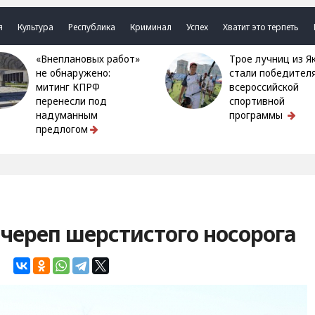
я
Культура
Республика
Криминал
Успех
Хватит это терпеть
«Внеплановых работ»
Трое лучниц из Якутии
не обнаружено:
стали победител
митинг КПРФ
всероссийской
перенесли под
спортивной
надуманным
программы
предлогом
череп шерстистого носорога