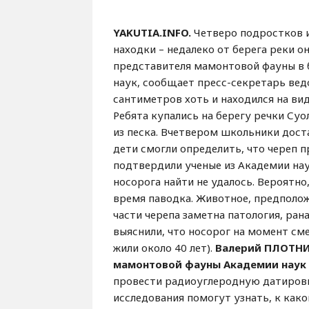
YAKUTIA.INFO.
Четверо подростков и
находки – недалеко от берега реки о
представителя мамонтовой фауны в 
наук, сообщает пресс-секретарь ве
сантиметров хоть и находился на вид
Ребята купались на берегу речки Суо
из песка. Вчетвером школьники дост
дети смогли определить, что череп 
подтвердили ученые из Академии нау
носорога найти не удалось. Вероятно
время паводка. Животное, предположи
части черепа заметна патология, ра
выяснили, что носорог на момент см
жили около 40 лет).
Валерий ПЛОТНИ
мамонтовой фауны Академии наук 
провести радиоуглеродную датировк
исследования помогут узнать, к како