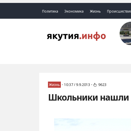
Политика
Экономика
Жизнь
Происшестви
Жизнь
•
10:37 / 9.9.2013
•
9623
Школьники нашли 