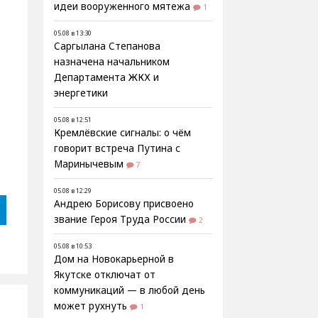
идеи вооруженного мятежа
1
05.08 в 13:30
Саргылана Степанова
назначена начальником
Департамента ЖКХ и
энергетики
05.08 в 12:51
Кремлёвские сигналы: о чём
говорит встреча Путина с
Маринычевым
7
05.08 в 12:29
Андрею Борисову присвоено
звание Героя Труда России
2
05.08 в 10:53
Дом на Новокарьерной в
Якутске отключат от
коммуникаций — в любой день
может рухнуть
1