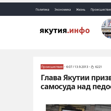
Политика
Экономика
Жизнь
Происшестви
Происшествия
•
6:07 / 13.9.2013
•
6221
Глава Якутии приз
самосуда над пед