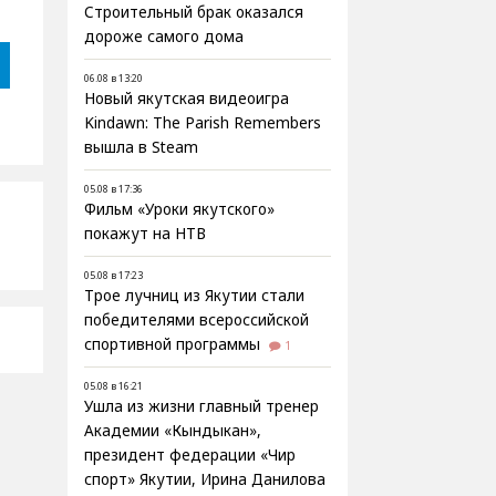
Строительный брак оказался
дороже самого дома
06.08 в 13:20
Новый якутская видеоигра
Kindawn: The Parish Remembers
вышла в Steam
05.08 в 17:36
Фильм «Уроки якутского»
покажут на НТВ
05.08 в 17:23
Трое лучниц из Якутии стали
победителями всероссийской
спортивной программы
1
05.08 в 16:21
Ушла из жизни главный тренер
Академии «Кындыкан»,
президент федерации «Чир
спорт» Якутии, Ирина Данилова