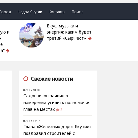
Город
Недра Якутии
Контакты
Поиск
Вкус, музыка и
ую и
энергия: каким будет
ю
третий «СырФест»
ке
а"
Свежие новости
07.08 в 18:00
Садовников заявил о
намерении усилить полномочия
глав на местах
2
07.08 в 17:37
Глава «Железных дорог Якутии»
поздравил строителей с