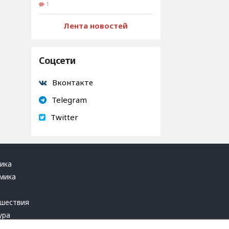
1
Лента новостей
Соцсети
Вконтакте
Telegram
Twitter
ика
мика
ь
шествия
ура
блика