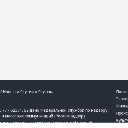
/ Новости Якутии и Якутска
Полит
Эконо
Жизн
 77 - 62371. Выдано Федеральной службой по надзору
Проис
й и массовых коммуникаций (Роскомнадзор)
Культ
ением отдельных авторов и героев публикаций.
Респу