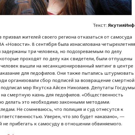
Текст:
ЯкутияИнф
 призвал жителей своего региона отказаться от самосуда
А «Новости». 8 сентября была изнасилована четырехлетня
и задержаны три человека, но подозреваемым по делу
 которые проходят по делу как свидетели, были отпущены
и человек вышли на несанкционированный митинг в центре
наказание для педофилов. Они также пытались штурмовать
юди организовали сбор подписей за возвращение смертной
 подписал мэр Якутска Айсен Николаев. Депутаты Госдумы
 на смертную казнь для педофилов. «Общественность
но делать это необходимо законными методами.
ледам. Не сомневаюсь, что полиция и суд отнесутся к
ответственностью. Уверен, что зло будет наказано», —
ей не прибегать к самосуду в отношении обвиняемого.