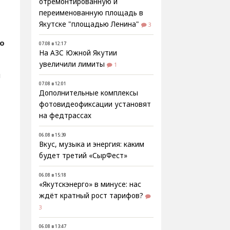
отремонтированную и
переименованную площадь в
Якутске "площадью Ленина"
3
о
07.08 в 12:17
На АЗС Южной Якутии
увеличили лимиты
1
я
07.08 в 12:01
Дополнительные комплексы
фотовидеофиксации установят
на федтрассах
06.08 в 15:39
Вкус, музыка и энергия: каким
будет третий «СырФест»
06.08 в 15:18
«Якутскэнерго» в минусе: нас
ждёт кратный рост тарифов?
3
06.08 в 13:47