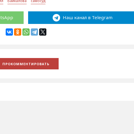
ил
Байкалова
самосуд
atsApp
Наш канал в Telegram