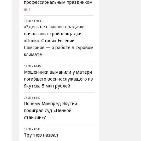
профессиональным праздником
1
07.08 в 17:03
«Здесь нет типовых задач»:
начальник стройплощадки
«Полюс Строя» Евгений
Самсонов — о работе в суровом
климате
07.08 в 14:45
Мошенники выманили у матери
погибшего военнослужащего из
Якутска 5 млн рублей
07.08 в 13:30
Почему Минпред Якутии
проиграл суд «Пенной
станции»?
07.08 в 12:48
Трутнев назвал