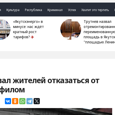
я
Культура
Республика
Криминал
Успех
Хватит это терпеть
«Якутскэнерго» в
Трутнев назвал
минусе: нас ждёт
отремонтированн
кратный рост
переименованну
тарифов?
площадь в Якутс
"площадью Ленин
вал жителей отказаться от
офилом