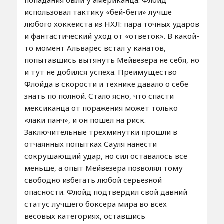
попадания были у американца. Флойд
использовал тактику «бей-беги» лучше
любого хоккеиста из НХЛ: пара точных ударов
и фантастический уход от «ответок». В какой-
то момент Альварес встал у канатов,
попытавшись вытянуть Мейвезера не себя, но
и тут не добился успеха. Преимущество
Флойда в скорости и технике давало о себе
знать по полной. Стало ясно, что спасти
мексиканца от поражения может только
«лаки панч», и он пошел на риск.
Заключительные трехминутки прошли в
отчаянных попытках Сауля нанести
сокрушающий удар, но сил оставалось все
меньше, а опыт Мейвезера позволял тому
свободно избегать любой серьезной
опасности. Флойд подтвердил свой давний
статус лучшего боксера мира во всех
весовых категориях, оставшись