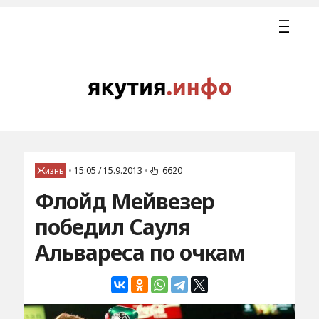
Жизнь
•
15:05 / 15.9.2013
•
6620
Флойд Мейвезер
победил Сауля
Альвареса по очкам