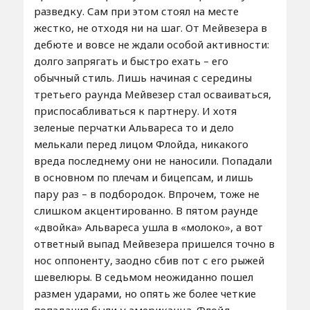
разведку. Сам при этом стоял на месте
жестко, не отходя ни на шаг. От Мейвезера в
дебюте и вовсе не ждали особой активности:
долго запрягать и быстро ехать – его
обычный стиль. Лишь начиная с середины
третьего раунда Мейвезер стал осваиваться,
приспосабливаться к партнеру. И хотя
зеленые перчатки Альвареса то и дело
мелькали перед лицом Флойда, никакого
вреда последнему они не наносили. Попадали
в основном по плечам и бицепсам, и лишь
пару раз – в подбородок. Впрочем, тоже не
слишком акцентированно. В пятом раунде
«двойка» Альвареса ушла в «молоко», а вот
ответный выпад Мейвезера пришелся точно в
нос оппоненту, заодно сбив пот с его рыжей
шевелюры. В седьмом неожиданно пошел
размен ударами, но опять же более четкие