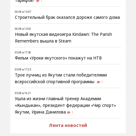
тарифов?
1
06.08 в 13:47
Строительный брак оказался дороже самого дома
06.08 в 13:20
Новый якутская видеоигра Kindawn: The Parish
Remembers вышла в Steam
05.08 в 17:36
Фильм «Уроки якутского» покажут на НТВ
05.08 в 17:23
Трое лучниц из Якутии стали победителями
всероссийской спортивной программы
1
05.08 в 16:21
Ушла из жизни главный тренер Академии
«Кындыкан», президент федерации «Чир спорт»
Якутии, Ирина Данилова
1
Лента новостей