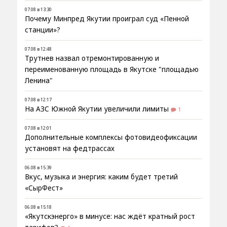
07.08 в 13:30
Почему Минпред Якутии проиграл суд «Пенной
станции»?
07.08 в 12:48
Трутнев назвал отремонтированную и
переименованную площадь в Якутске "площадью
Ленина"
07.08 в 12:17
На АЗС Южной Якутии увеличили лимиты
1
07.08 в 12:01
Дополнительные комплексы фотовидеофиксации
установят на федтрассах
06.08 в 15:39
Вкус, музыка и энергия: каким будет третий
«СырФест»
06.08 в 15:18
«Якутскэнерго» в минусе: нас ждёт кратный рост