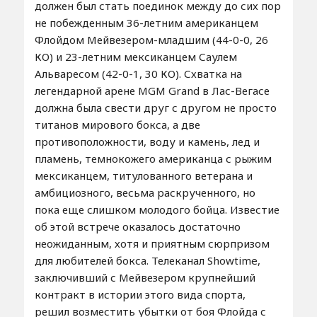
должен был стать поединок между до сих пор
не побежденным 36-летним американцем
Флойдом Мейвезером-младшим (44-0-0, 26
КО) и 23-летним мексиканцем Саулем
Альваресом (42-0-1, 30 КО). Схватка на
легендарной арене MGM Grand в Лас-Вегасе
должна была свести друг с другом не просто
титанов мирового бокса, а две
противоположности, воду и камень, лед и
пламень, темнокожего американца с рыжим
мексиканцем, титулованного ветерана и
амбициозного, весьма раскрученного, но
пока еще слишком молодого бойца. Известие
об этой встрече оказалось достаточно
неожиданным, хотя и приятным сюрпризом
для любителей бокса. Телеканал Showtime,
заключивший с Мейвезером крупнейший
контракт в истории этого вида спорта,
решил возместить убытки от боя Флойда с