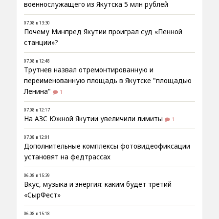
военнослужащего из Якутска 5 млн рублей
07.08 в 13:30
Почему Минпред Якутии проиграл суд «Пенной
станции»?
07.08 в 12:48
Трутнев назвал отремонтированную и
переименованную площадь в Якутске "площадью
Ленина"
1
07.08 в 12:17
На АЗС Южной Якутии увеличили лимиты
1
07.08 в 12:01
Дополнительные комплексы фотовидеофиксации
установят на федтрассах
06.08 в 15:39
Вкус, музыка и энергия: каким будет третий
«СырФест»
06.08 в 15:18