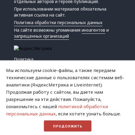
отдельных авторов и героев публикаций.
При использовании материалов обязательна
активная ссылка на сайт.
Политика обработки персональных данных
На сайте возможны упоминания
иноагентов
и
запрещенных организаций
Политика
Экономика
Мы используем cookie-файлы, а также передаем
Жизнь
технические данные о пользователях системам веб-
Происшествия
аналитики (ЯндексМетрика и Liveinternet).
Культура
Продолжая работу с сайтом, вы даете нам
Республика
разрешение на эти действия. Пожалуйста,
Криминал
ознакомьтесь с нашей
политикой обработки
Успех
персональных данных
, если хотите узнать больше.
Хватит это терпеть
ПРОДОЛЖИТЬ
Город