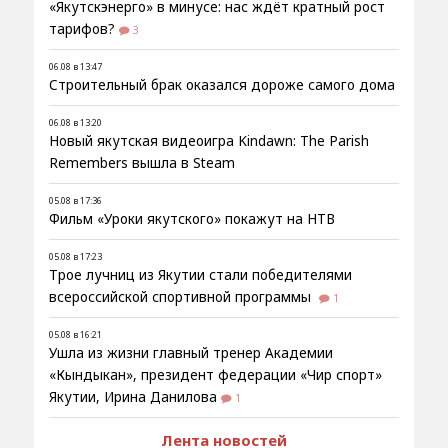
«Якутскэнерго» в минусе: нас ждёт кратный рост
тарифов?
3
06.08 в 13:47
Строительный брак оказался дороже самого дома
06.08 в 13:20
Новый якутская видеоигра Kindawn: The Parish
Remembers вышла в Steam
05.08 в 17:36
Фильм «Уроки якутского» покажут на НТВ
05.08 в 17:23
Трое лучниц из Якутии стали победителями
всероссийской спортивной программы
1
05.08 в 16:21
Ушла из жизни главный тренер Академии
«Кындыкан», президент федерации «Чир спорт»
Якутии, Ирина Данилова
1
Лента новостей