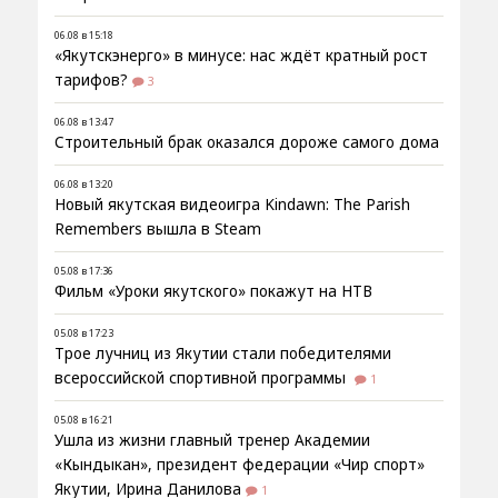
06.08 в 15:18
«Якутскэнерго» в минусе: нас ждёт кратный рост
тарифов?
3
06.08 в 13:47
Строительный брак оказался дороже самого дома
06.08 в 13:20
Новый якутская видеоигра Kindawn: The Parish
Remembers вышла в Steam
05.08 в 17:36
Фильм «Уроки якутского» покажут на НТВ
05.08 в 17:23
Трое лучниц из Якутии стали победителями
всероссийской спортивной программы
1
05.08 в 16:21
Ушла из жизни главный тренер Академии
«Кындыкан», президент федерации «Чир спорт»
Якутии, Ирина Данилова
1