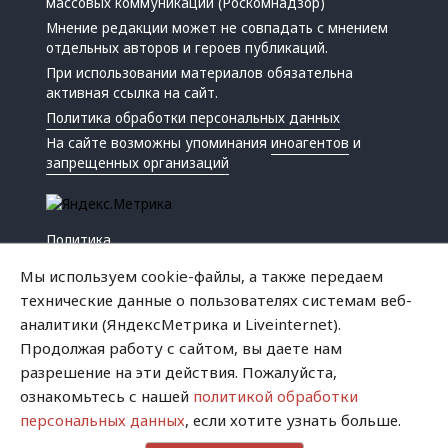
массовых коммуникаций (Роскомнадзор)
Мнение редакции может не совпадать с мнением
отдельных авторов и героев публикаций.
При использовании материалов обязательна
активная ссылка на сайт.
Политика обработки персональных данных
На сайте возможны упоминания
иноагентов
и
запрещенных организаций
Политика
Экономика
Мы используем cookie-файлы, а также передаем
Жизнь
технические данные о пользователях системам веб-
Происшествия
аналитики (ЯндексМетрика и Liveinternet).
Культура
Продолжая работу с сайтом, вы даете нам
Республика
разрешение на эти действия. Пожалуйста,
Криминал
ознакомьтесь с нашей
политикой обработки
Успех
персональных данных
, если хотите узнать больше.
Хватит это терпеть