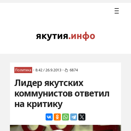
Политика
•
8:42 / 26.9.2013
•
6874
Лидер якутских
коммунистов ответил
на критику