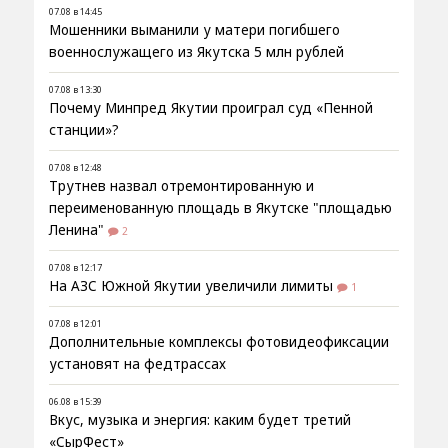
07.08 в 14:45
Мошенники выманили у матери погибшего
военнослужащего из Якутска 5 млн рублей
07.08 в 13:30
Почему Минпред Якутии проиграл суд «Пенной
станции»?
07.08 в 12:48
Трутнев назвал отремонтированную и
переименованную площадь в Якутске "площадью
Ленина"
2
07.08 в 12:17
На АЗС Южной Якутии увеличили лимиты
1
07.08 в 12:01
Дополнительные комплексы фотовидеофиксации
установят на федтрассах
06.08 в 15:39
Вкус, музыка и энергия: каким будет третий
«СырФест»