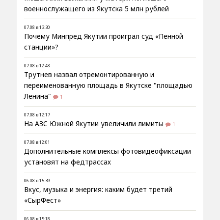
военнослужащего из Якутска 5 млн рублей
07.08 в 13:30
Почему Минпред Якутии проиграл суд «Пенной
станции»?
07.08 в 12:48
Трутнев назвал отремонтированную и
переименованную площадь в Якутске "площадью
Ленина"
1
07.08 в 12:17
На АЗС Южной Якутии увеличили лимиты
1
07.08 в 12:01
Дополнительные комплексы фотовидеофиксации
установят на федтрассах
06.08 в 15:39
Вкус, музыка и энергия: каким будет третий
«СырФест»
06.08 в 15:18