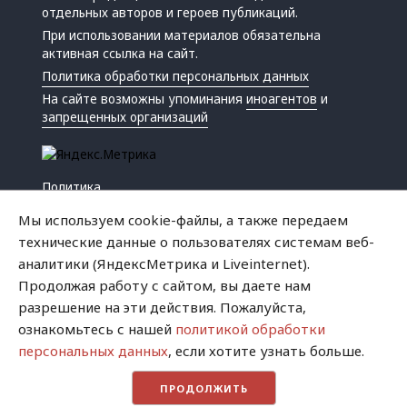
отдельных авторов и героев публикаций.
При использовании материалов обязательна
активная ссылка на сайт.
Политика обработки персональных данных
На сайте возможны упоминания
иноагентов
и
запрещенных организаций
Политика
Экономика
Мы используем cookie-файлы, а также передаем
Жизнь
технические данные о пользователях системам веб-
Происшествия
аналитики (ЯндексМетрика и Liveinternet).
Культура
Продолжая работу с сайтом, вы даете нам
Республика
разрешение на эти действия. Пожалуйста,
Криминал
ознакомьтесь с нашей
политикой обработки
Успех
персональных данных
, если хотите узнать больше.
Хватит это терпеть
ПРОДОЛЖИТЬ
Город