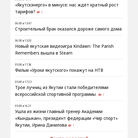
«Якутскэнерго» в минусе: нас ждёт кратный рост
тарифов?
2
06.08 в 13:47
Строительный брак оказался дороже самого дома
06.08 в 13:20
Новый якутская видеоигра Kindawn: The Parish
Remembers вышла в Steam
05.08 в 17:36
Фильм «Уроки якутского» покажут на НТВ
05.08 в 17:23
Трое лучниц из Якутии стали победителями
всероссийской спортивной программы
1
05.08 в 16:21
Ушла из жизни главный тренер Академии
«Кындыкан», президент федерации «Чир спорт»
Якутии, Ирина Данилова
1