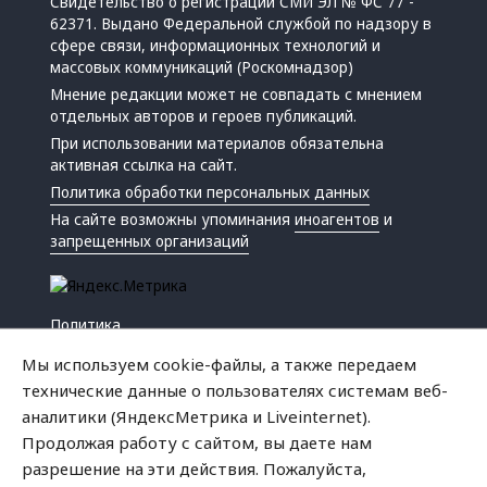
Свидетельство о регистрации СМИ ЭЛ № ФС 77 -
62371. Выдано Федеральной службой по надзору в
сфере связи, информационных технологий и
массовых коммуникаций (Роскомнадзор)
Мнение редакции может не совпадать с мнением
отдельных авторов и героев публикаций.
При использовании материалов обязательна
активная ссылка на сайт.
Политика обработки персональных данных
На сайте возможны упоминания
иноагентов
и
запрещенных организаций
Политика
Экономика
Мы используем cookie-файлы, а также передаем
Жизнь
технические данные о пользователях системам веб-
Происшествия
аналитики (ЯндексМетрика и Liveinternet).
Культура
Продолжая работу с сайтом, вы даете нам
Республика
разрешение на эти действия. Пожалуйста,