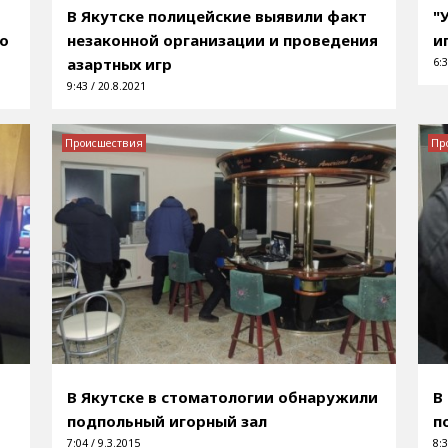
В Якутске полицейские выявили факт
"
го
незаконной организации и проведения
и
азартных игр
6:3
9:43 / 20.8.2021
Происшествия
Пр
В Якутске в стоматологии обнаружили
В
подпольный игорный зал
п
7:04 / 9.3.2015
8:3