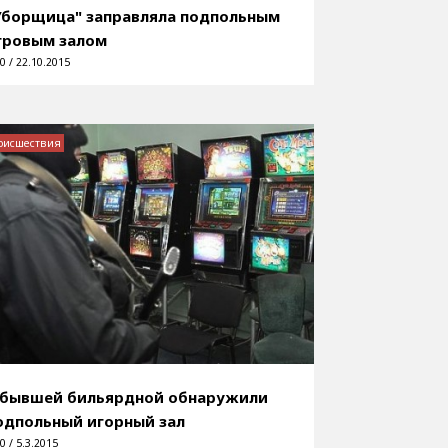
Уборщица" заправляла подпольным
гровым залом
0 / 22.10.2015
оисшествия
 бывшей бильярдной обнаружили
одпольный игорный зал
0 / 5.3.2015