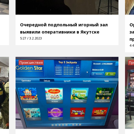
Очередной подпольный игорный зал
О
выявили оперативники в Якутске
з
п
5:27 / 3.2.2023
4:4
Происшествия
Пр