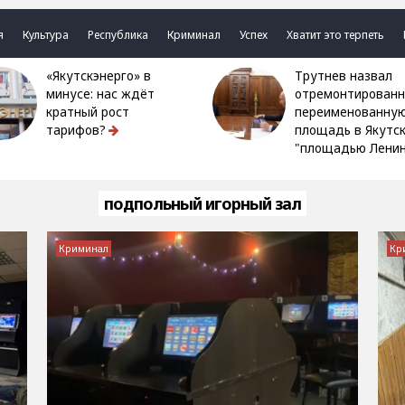
я
Культура
Республика
Криминал
Успех
Хватит это терпеть
«Якутскэнерго» в
Трутнев назвал
минусе: нас ждёт
отремонтированн
кратный рост
переименованну
тарифов?
площадь в Якутс
"площадью Ленин
подпольный игорный зал
Криминал
Кр