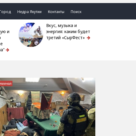
Город
Недра Якутии
Контакты
Поиск
Вкус, музыка и
ую и
энергия: каким будет
ю
третий «СырФест»
ке
а"
иминал