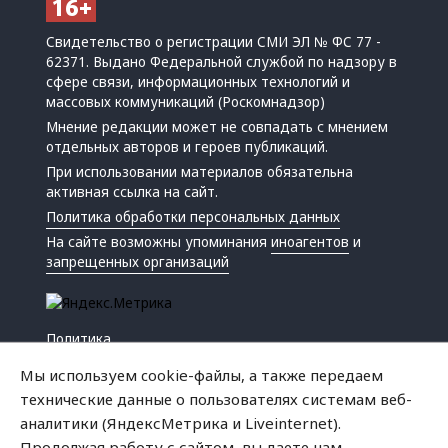
Свидетельство о регистрации СМИ ЭЛ № ФС 77 -
62371. Выдано Федеральной службой по надзору в
сфере связи, информационных технологий и
массовых коммуникаций (Роскомнадзор)
Мнение редакции может не совпадать с мнением
отдельных авторов и героев публикаций.
При использовании материалов обязательна
активная ссылка на сайт.
Политика обработки персональных данных
На сайте возможны упоминания
иноагентов
и
запрещенных организаций
Политика
Экономика
Мы используем cookie-файлы, а также передаем
Жизнь
технические данные о пользователях системам веб-
Происшествия
аналитики (ЯндексМетрика и Liveinternet).
Культура
Продолжая работу с сайтом, вы даете нам