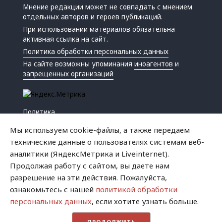
Мнение редакции может не совпадать с мнением
отдельных авторов и героев публикаций.
При использовании материалов обязательна
активная ссылка на сайт.
Политика обработки персональных данных
На сайте возможны упоминания
иноагентов
и
запрещенных организаций
Политика
Экономика
Мы используем cookie-файлы, а также передаем
Жизнь
технические данные о пользователях системам веб-
Происшествия
аналитики (ЯндексМетрика и Liveinternet).
Культура
Продолжая работу с сайтом, вы даете нам
Республика
разрешение на эти действия. Пожалуйста,
Криминал
ознакомьтесь с нашей
политикой обработки
Успех
персональных данных
, если хотите узнать больше.
Хватит это терпеть
ПРОДОЛЖИТЬ