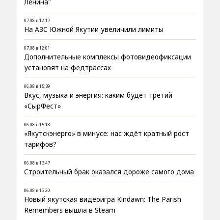
Ленина"
07.08 в 12:17
На АЗС Южной Якутии увеличили лимиты
07.08 в 12:01
Дополнительные комплексы фотовидеофиксации
установят на федтрассах
06.08 в 15:39
Вкус, музыка и энергия: каким будет третий
«СырФест»
06.08 в 15:18
«Якутскэнерго» в минусе: нас ждёт кратный рост
тарифов?
06.08 в 13:47
Строительный брак оказался дороже самого дома
06.08 в 13:20
Новый якутская видеоигра Kindawn: The Parish
Remembers вышла в Steam