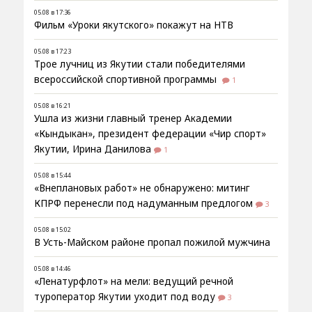
05.08 в 17:36
Фильм «Уроки якутского» покажут на НТВ
05.08 в 17:23
Трое лучниц из Якутии стали победителями
всероссийской спортивной программы
1
05.08 в 16:21
Ушла из жизни главный тренер Академии
«Кындыкан», президент федерации «Чир спорт»
Якутии, Ирина Данилова
1
05.08 в 15:44
«Внеплановых работ» не обнаружено: митинг
КПРФ перенесли под надуманным предлогом
3
05.08 в 15:02
В Усть-Майском районе пропал пожилой мужчина
05.08 в 14:46
«Ленатурфлот» на мели: ведущий речной
туроператор Якутии уходит под воду
3